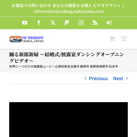
Skip
お電話での問い合わせ あなたの親愛なる隣人 ビデオグラフィ
|
to
information@videographyosaka.com
content
YouTube
Facebook
X
PayPal
Instagram
Rss
Teams
踊る新郎新婦 ～結婚式/披露宴ダンシングオープニン
グビデオ～
世界に一つだけの披露宴ムービー@愛知県名古屋市 静岡市 長野県長野市 松本市
Previous
Next