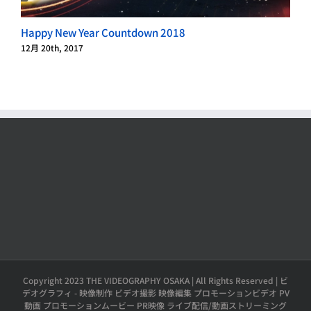
Happy New Year Countdown 2018
12月 20th, 2017
1
Copyright 2023 THE VIDEOGRAPHY OSAKA | All Rights Reserved | ビ
デオグラフィ - 映像制作 ビデオ撮影 映像編集 プロモーションビデオ PV
動画 プロモーションムービー PR映像 ライブ配信/動画ストリーミング