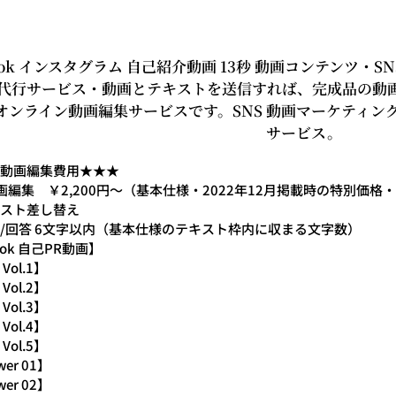
グ
ラ
ム
自
Tok インスタグラム 自己紹介動画 13秒 動画コンテンツ・
己
代行サービス・動画とテキストを送信すれば、完成品の動
紹
オンライン動画編集サービスです。SNS 動画マーケティン
介
サービス。
動
画
動画編集費用★★★
13
画編集 ￥2,200円～（基本仕様・2022年12月掲載時の特別価格
秒
スト差し替え
動
/回答 6文字以内（基本仕様のテキスト枠内に収まる文字数）
画
Tok 自己PR動画】
コ
Vol.1】
ン
Vol.2】
テ
Vol.3】
ン
Vol.4】
ツ
Vol.5】
個
wer 01】
wer 02】