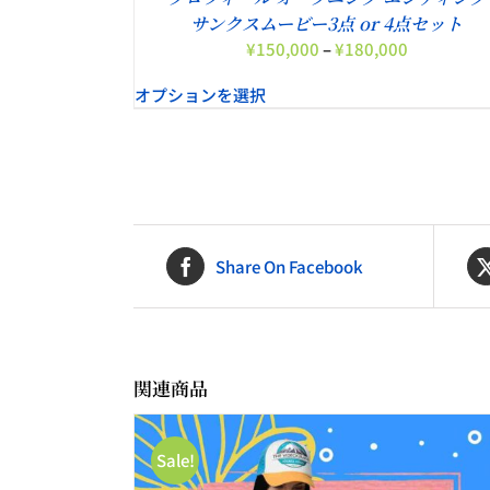
サンクスムービー3点 or 4点セット
価
¥
150,000
–
¥
180,000
格
オプションを選択
帯:
¥150,000
–
¥180,000
Share On Facebook
。
関連商品
Sale!