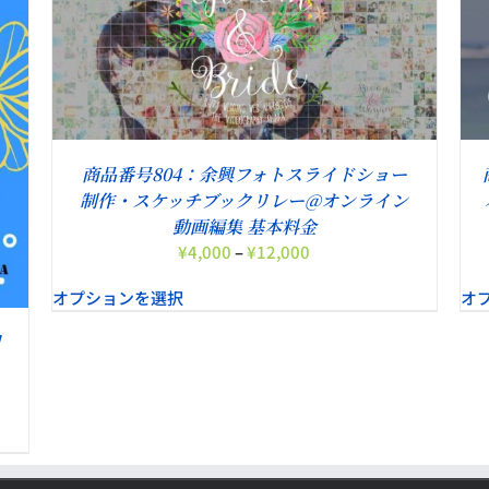
こ
オプションを選択
/
詳細
の
商
品
に
は
複
商品番号804：余興フォトスライドショー
数
制作・スケッチブックリレー@オンライン
の
動画編集 基本料金
バ
価
¥
4,000
–
¥
12,000
リ
格
エ
オプションを選択
オ
帯:
ー
¥4,000
シ
間
–
ョ
¥12,000
ン
が
あ
り
ま