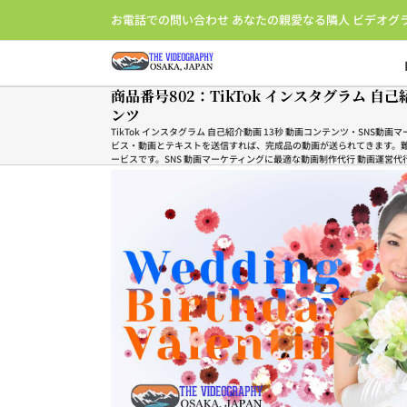
Skip
お電話での問い合わせ あなたの親愛なる隣人 ビデオグ
to
content
商品番号802：TikTok インスタグラム 自己
ンツ
TikTok インスタグラム 自己紹介動画 13秒 動画コンテンツ・SNS動
ビス・動画とテキストを送信すれば、完成品の動画が送られてきます。
ービスです。SNS 動画マーケティングに最適な動画制作代行 動画運営代