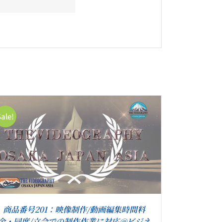
Sale!
商品番号201：映像制作/動画編集時間料
金・同席/立会での制作作業に対応@ビジネ