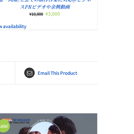
スPRビデオや余興動画
元
現
¥
3,000
¥
10,000
の
在
w availability
価
の
格
価
は
格
¥10,000
は
で
¥3,000
し
で
た。
す。
Email This Product
Sale!