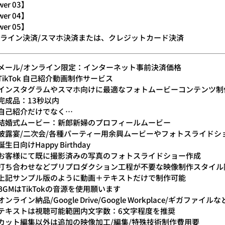
wer 03】
wer 04】
wer 05】
ライン決済/スマホ決済または、クレジットカード決済
メール/オンライン限定：インターネット事前決済価格
TikTok 自己紹介動画制作サービス
インスタグラムやスマホ向けに最適なフォトムービーコンテンツ制
完成品：13秒以内
自己紹介だけでなく…
結婚式ムービー：新郎新婦のプロフィールムービー
披露宴/二次会/各種パーティー用余興ムービーやフォトスライドシ
誕生日向けHappy Birthday
お客様にて既に撮影済みの写真のフォトスライドショー作成
打ち合わせなどプリプロダクション工程が不要な映像制作スタイル
上記サンプル版のように動画＋テキストだけで制作可能
BGMはTikTokの音源を使用願います
オンライン納品/Google Drive/Google Workplace/ギガファイ
テキストは視聴可能範囲内文字数：6文字程度を推奨
カット編集以外は追加の映像加工/編集/特殊技術制作費用要