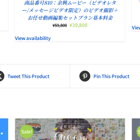
商品番号810：余興ムービー（ビデオレタ
ー/メッセージビデオ限定）のビデオ撮影＋
お任せ動画編集セットプラン基本料金
元
現
¥
39,800
¥
59,800
Vie
の
在
View availability
価
の
格
価
は
格
¥59,800
は
で
¥39,800
し
で
Tweet This Product
Pin This Product
た。
す。
Sale!