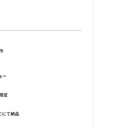
作
ョー
限定
ルなどにて納品