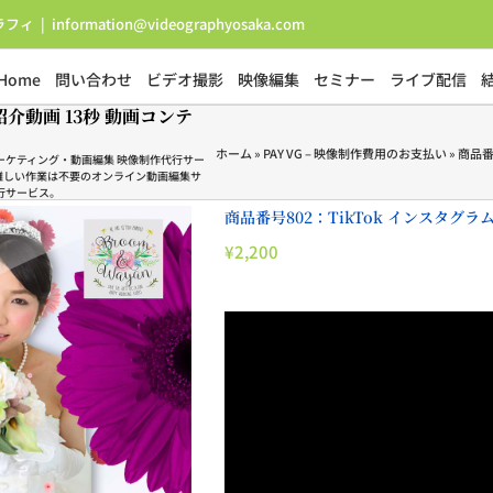
ラフィ
|
information@videographyosaka.com
Home
問い合わせ
ビデオ撮影
映像編集
セミナー
ライブ配信
紹介動画 13秒 動画コンテ
ホーム
»
PAY VG – 映像制作費用のお支払い
»
商品番
画マーケティング・動画編集 映像制作代行サー
難しい作業は不要のオンライン動画編集サ
行サービス。
商品番号802：TikTok インスタグラ
¥
2,200