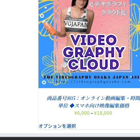
こ
オプションを選択
/
詳細
の
商
品
詳細
に
は
複
数
の
バ
リ
エ
ー
シ
商品番号805：オンライン動画編集・時
ョ
単位 ◆スマホ向け映像編集価格
ン
価
¥
6,000
–
¥
18,000
が
格
あ
オプションを選択
帯:
り
¥6,000
ま
–