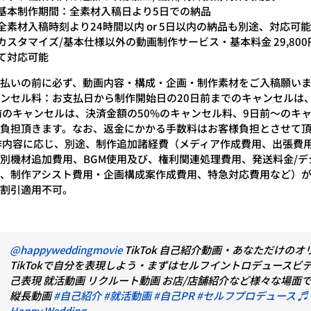
基本制作期間：全素材入稿日より5日での納品
全素材入稿時刻より24時間以内 or 5日以内の納品も別途、対応可能
カスタマイズ/基本仕様以外の動画制作サービス・基本料金 29,800円
て対応可能
払いの前に必ず、動画内容・構成・企画・制作素材をご入稿願いま
セル料：お支払日から制作開始日の20日前までのキャンセルは、
前のキャンセルは、決済金額の50%のキャンセル料、9日前～のキ
負担頂きます。なお、返金にかかる手数料はお客様負担とさせて
内容に応じ、別途、制作追加諸経費（メディア作成費用、出張費用
別機材追加費用、BGM使用及び、権利関連処理費用、発送料金/
、制作アシスト費用・企画構成案作成費用、特急対応費用など）
割引適用不可。
@happyweddingmovie
TikTok 自己紹介動画・あなただけの
TikTokで自分を表現しよう・まずはセルフイントロデュースビ
己表現 就活動画 リクルート動画 お店/店舗紹介など様々な場面で使
縦長動画
#自己紹介
#就活動画
#自己PR
#セルフプロデュース
♬
Happy Wedding