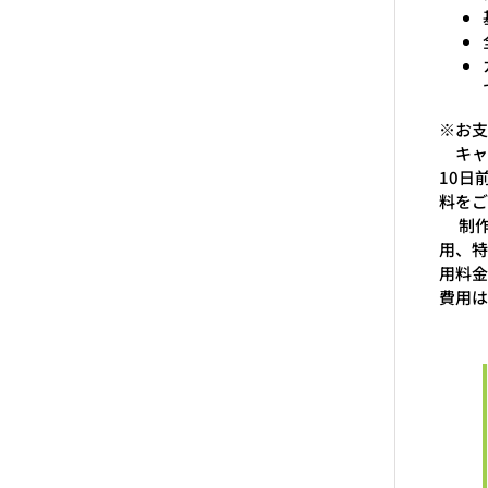
※お支
キャン
10日
料をご
制作
用、特
用料金
費用は