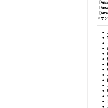
【Ans
【Ans
【Ans
※オン