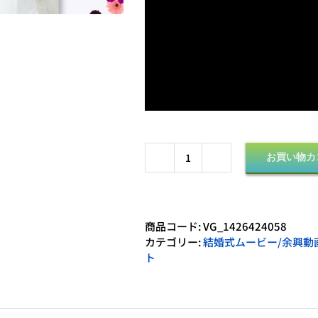
お買い物カ
商
品
番
号
商品コード:
VG_1426424058
802：
カテゴリー:
結婚式ムービー/余興動画 
TikTok
ト
イ
ン
ス
タ