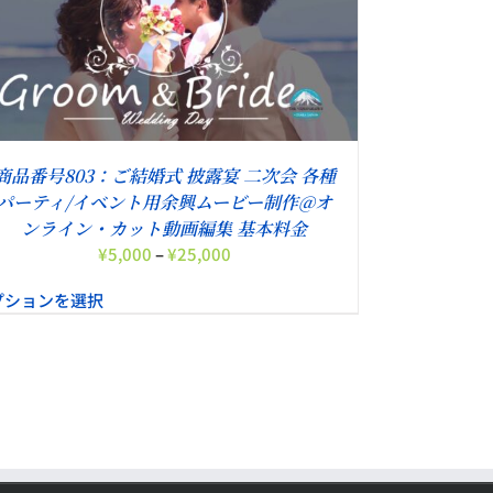
商品番号803：ご結婚式 披露宴 二次会 各種
パーティ/イベント用余興ムービー制作@オ
ンライン・カット動画編集 基本料金
価
¥
5,000
–
¥
25,000
格
プションを選択
帯:
¥5,000
–
¥25,000