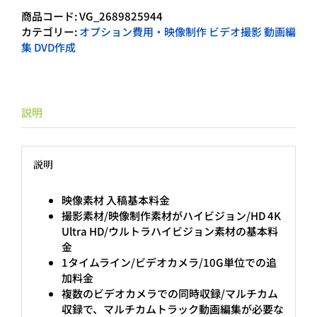
号
商品コード:
VG_2689825944
906：
カテゴリー:
オプション費用・映像制作 ビデオ撮影 動画編
ハ
集 DVD作成
イ
ビ
ジ
ョ
ン
説明
4K/UltraHD
の
動
説明
画
制
映像素材 入稿基本料金
作
撮影素材/映像制作素材がハイビジョン/HD 4K
素
Ultra HD/ウルトラハイビジョン素材の基本料
材
金
の
1タイムライン/ビデオカメラ/10G単位での追
入
加料金
稿
複数のビデオカメラでの同時収録/マルチカム
基
収録で、マルチカムトラック動画編集が必要な
本