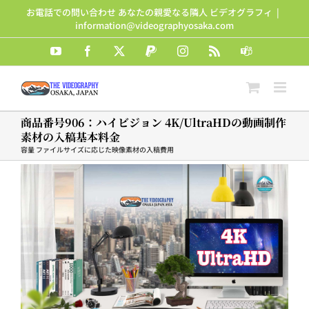
Skip
お電話での問い合わせ あなたの親愛なる隣人 ビデオグラフィ
|
to
information@videographyosaka.com
content
YouTube
Facebook
X
PayPal
Instagram
Rss
Teams
商品番号906：ハイビジョン 4K/UltraHDの動画制作
素材の入稿基本料金
容量 ファイルサイズに応じた映像素材の入稿費用