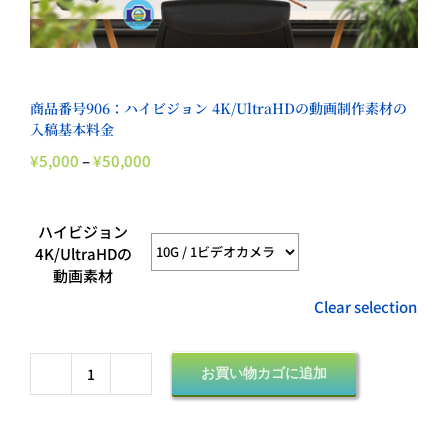
商品番号906：ハイビジョン 4K/UltraHDの動画制作素材の
入稿基本料金
価
¥
5,000
–
¥
50,000
格
帯:
¥5,000
ハイビジョン
–
4K/UltraHDの
¥50,000
動画素材
Clear selection
お買い物カゴに追加
商
品
番