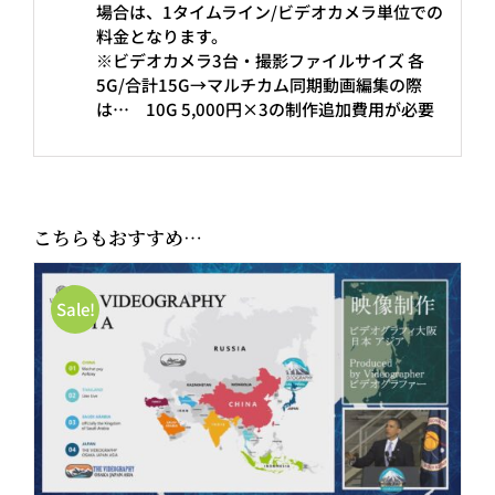
場合は、1タイムライン/ビデオカメラ単位での
料
料金となります。
金
※ビデオカメラ3台・撮影ファイルサイズ 各
個
5G/合計15G→マルチカム同期動画編集の際
は… 10G 5,000円×3の制作追加費用が必要
こちらもおすすめ…
Sale!