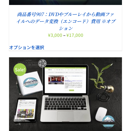
商品番号907：DVDやブルーレイから動画ファ
イルへのデータ変換（エンコード）費用 ※オプ
ション
価
¥
3,000
–
¥
17,000
格
オプションを選択
帯:
¥3,000
–
¥17,000
Sale!