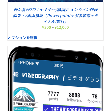
商品番号212：セミナー/講演会 オンライン映像
編集・2画面構成（Powerpoint＋演者映像＋タ
イトル/題目）
価
¥
300
–
¥
12,000
格
オプションを選択
帯:
¥300
–
¥12,000