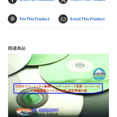
た。
す。
Pin This Product
Email This Product
関連商品