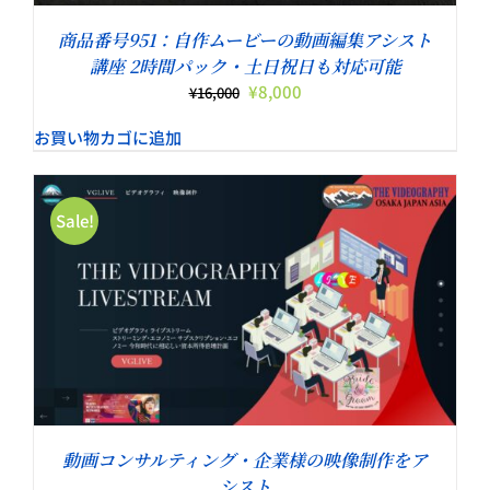
商品番号951：自作ムービーの動画編集アシスト
講座 2時間パック・土日祝日も対応可能
元
現
¥
8,000
¥
16,000
の
在
お買い物カゴに追加
価
の
格
価
は
格
¥16,000
は
Sale!
で
¥8,000
し
で
た。
す。
動画コンサルティング・企業様の映像制作をア
シスト