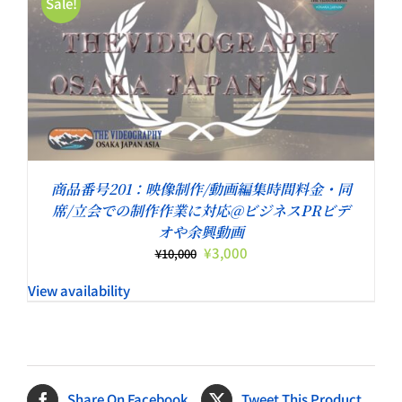
Sale!
商品番号201：映像制作/動画編集時間料金・同
席/立会での制作作業に対応@ビジネスPRビデ
オや余興動画
元
現
¥
3,000
¥
10,000
の
在
View availability
価
の
格
価
は
格
¥10,000
は
で
¥3,000
し
で
Share On Facebook
Tweet This Product