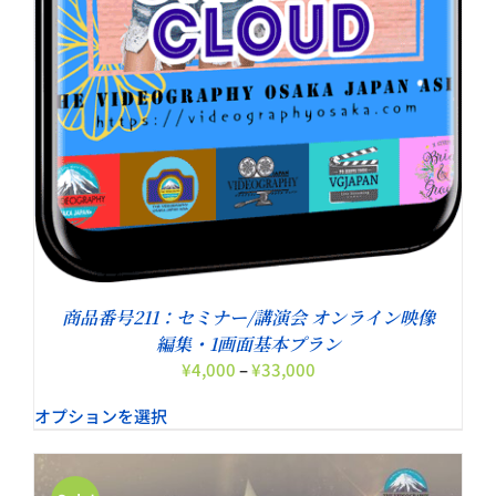
商品番号211：セミナー/講演会 オンライン映像
編集・1画面基本プラン
価
¥
4,000
–
¥
33,000
格
オプションを選択
帯:
¥4,000
–
¥33,000