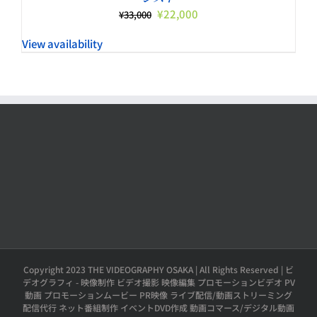
元
現
¥
22,000
¥
33,000
の
在
View availability
価
の
格
価
は
格
¥33,000
は
で
¥22,000
し
で
た。
す。
Copyright 2023 THE VIDEOGRAPHY OSAKA | All Rights Reserved | ビ
デオグラフィ - 映像制作 ビデオ撮影 映像編集 プロモーションビデオ PV
動画 プロモーションムービー PR映像 ライブ配信/動画ストリーミング
配信代行 ネット番組制作 イベントDVD作成 動画コマース/デジタル動画