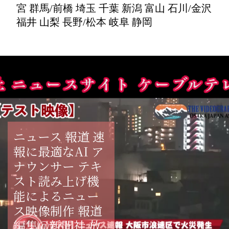
宮 群馬/前橋 埼玉 千葉 新潟 富山 石川/金沢
福井 山梨 長野/松本 岐阜 静岡
ニュース 報道 速
報に最適なAI ア
ナウンサー テキ
スト読み上げ機
能によるニュー
ス映像制作 報道
編集@新聞社 放