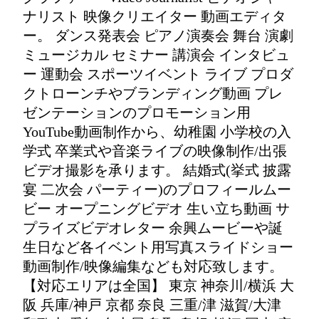
ナリスト 映像クリエイター 動画エディタ
ー。 ダンス発表会 ピアノ演奏会 舞台 演劇
ミュージカル セミナー 講演会 インタビュ
ー 運動会 スポーツイベント ライブ プロダ
クトローンチやブランディング動画 プレ
ゼンテーションのプロモーション用
YouTube動画制作から、幼稚園 小学校の入
学式 卒業式や音楽ライブの映像制作/出張
ビデオ撮影を承ります。 結婚式(挙式 披露
宴 二次会 パーティー)のプロフィールムー
ビー オープニングビデオ 生い立ち動画 サ
プライズビデオレター 余興ムービーや誕
生日など各イベント用写真スライドショー
動画制作/映像編集なども対応致します。
【対応エリアは全国】 東京 神奈川/横浜 大
阪 兵庫/神戸 京都 奈良 三重/津 滋賀/大津