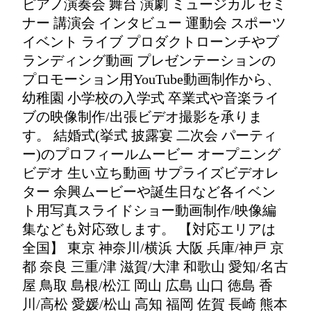
ピアノ演奏会 舞台 演劇 ミュージカル セミ
ナー 講演会 インタビュー 運動会 スポーツ
イベント ライブ プロダクトローンチやブ
ランディング動画 プレゼンテーションの
プロモーション用YouTube動画制作から、
幼稚園 小学校の入学式 卒業式や音楽ライ
ブの映像制作/出張ビデオ撮影を承りま
す。 結婚式(挙式 披露宴 二次会 パーティ
ー)のプロフィールムービー オープニング
ビデオ 生い立ち動画 サプライズビデオレ
ター 余興ムービーや誕生日など各イベン
ト用写真スライドショー動画制作/映像編
集なども対応致します。 【対応エリアは
全国】 東京 神奈川/横浜 大阪 兵庫/神戸 京
都 奈良 三重/津 滋賀/大津 和歌山 愛知/名古
屋 鳥取 島根/松江 岡山 広島 山口 徳島 香
川/高松 愛媛/松山 高知 福岡 佐賀 長崎 熊本