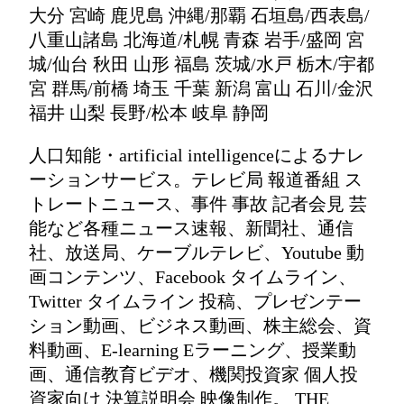
大分 宮崎 鹿児島 沖縄/那覇 石垣島/西表島/
八重山諸島 北海道/札幌 青森 岩手/盛岡 宮
城/仙台 秋田 山形 福島 茨城/水戸 栃木/宇都
宮 群馬/前橋 埼玉 千葉 新潟 富山 石川/金沢
福井 山梨 長野/松本 岐阜 静岡
人口知能・artificial intelligenceによるナレ
ーションサービス。テレビ局 報道番組 ス
トレートニュース、事件 事故 記者会見 芸
能など各種ニュース速報、新聞社、通信
社、放送局、ケーブルテレビ、Youtube 動
画コンテンツ、Facebook タイムライン、
Twitter タイムライン 投稿、プレゼンテー
ション動画、ビジネス動画、株主総会、資
料動画、E-learning Eラーニング、授業動
画、通信教育ビデオ、機関投資家 個人投
資家向け 決算説明会 映像制作。 THE