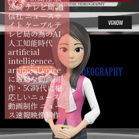
送局 テレビ局 通
信社 ニュースサ
VGNOW
イト ケーブルテ
レビ局の為のAI 
人工知能時代 
artificial 
intelligence, 
artificial voice 
に最適な動画制
作・5G時代に相
応しいニュース
動画制作 ニュー
ス速報映像制作