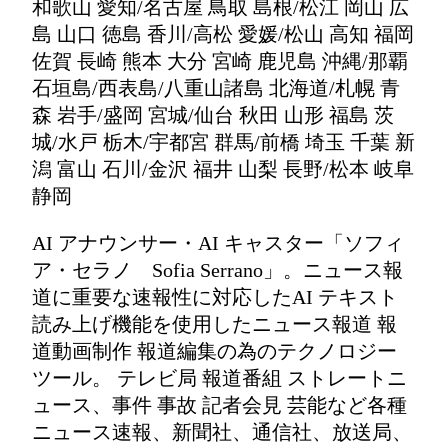
和歌山 愛知/名古屋 鳥取 島根/松江 岡山 広
島 山口 徳島 香川/高松 愛媛/松山 高知 福岡
佐賀 長崎 熊本 大分 宮崎 鹿児島 沖縄/那覇
石垣島/西表島/八重山諸島 北海道/札幌 青
森 岩手/盛岡 宮城/仙台 秋田 山形 福島 茨
城/水戸 栃木/宇都宮 群馬/前橋 埼玉 千葉 新
潟 富山 石川/金沢 福井 山梨 長野/松本 岐阜
静岡
AI アナウンサー・AI キャスター「ソフィ
ア・セラノ Sofia Serrano」。ニュース報
道に重要な速報性に対応したAI テキスト
読み上げ機能を使用したニュース報道 報
道動画制作 報道編集の為のテクノロジー
ツール。 テレビ局 報道番組 ストレートニ
ュース、事件 事故 記者会見 芸能など各種
ニュース速報、新聞社、通信社、放送局、