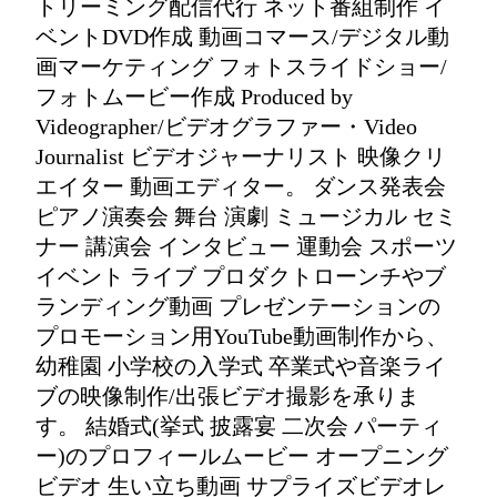
トリーミング配信代行 ネット番組制作 イ
ベントDVD作成 動画コマース/デジタル動
画マーケティング フォトスライドショー/
フォトムービー作成 Produced by
Videographer/ビデオグラファー・Video
Journalist ビデオジャーナリスト 映像クリ
エイター 動画エディター。 ダンス発表会
ピアノ演奏会 舞台 演劇 ミュージカル セミ
ナー 講演会 インタビュー 運動会 スポーツ
イベント ライブ プロダクトローンチやブ
ランディング動画 プレゼンテーションの
プロモーション用YouTube動画制作から、
幼稚園 小学校の入学式 卒業式や音楽ライ
ブの映像制作/出張ビデオ撮影を承りま
す。 結婚式(挙式 披露宴 二次会 パーティ
ー)のプロフィールムービー オープニング
ビデオ 生い立ち動画 サプライズビデオレ