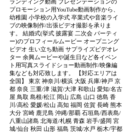
ランディング動画 プレゼンテーションの
プロモーション用YouTube動画制作から、
幼稚園 小学校の入学式 卒業式や音楽ライ
ブの映像制作/出張ビデオ撮影を承りま
す。 結婚式(挙式 披露宴 二次会 パーティ
ー)のプロフィールムービー オープニング
ビデオ 生い立ち動画 サプライズビデオレ
ター 余興ムービーや誕生日など各イベン
ト用写真スライドショー動画制作/映像編
集なども対応致します。 【対応エリアは
全国】 東京 神奈川/横浜 大阪 兵庫/神戸 京
都 奈良 三重/津 滋賀/大津 和歌山 愛知/名古
屋 鳥取 島根/松江 岡山 広島 山口 徳島 香
川/高松 愛媛/松山 高知 福岡 佐賀 長崎 熊本
大分 宮崎 鹿児島 沖縄/那覇 石垣島/西表島/
八重山諸島 北海道/札幌 青森 岩手/盛岡 宮
城/仙台 秋田 山形 福島 茨城/水戸 栃木/宇都