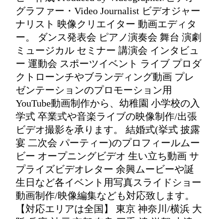
グラファー・Video Journalist ビデオジャー
ナリスト 映像クリエイター 動画エディタ
ー。 ダンス発表会 ピアノ演奏会 舞台 演劇
ミュージカル セミナー 講演会 インタビュ
ー 運動会 スポーツイベント ライブ プロダ
クトローンチやブランディング動画 プレ
ゼンテーションのプロモーション用
YouTube動画制作から、幼稚園 小学校の入
学式 卒業式や音楽ライブの映像制作/出張
ビデオ撮影を承ります。 結婚式(挙式 披露
宴 二次会 パーティー)のプロフィールムー
ビー オープニングビデオ 生い立ち動画 サ
プライズビデオレター 余興ムービーや誕
生日など各イベント用写真スライドショー
動画制作/映像編集なども対応致します。
【対応エリアは全国】 東京 神奈川/横浜 大