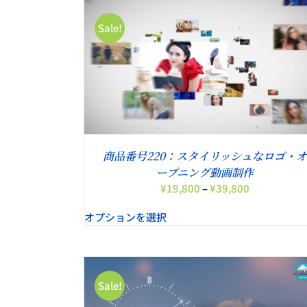
ペ
ー
Sale!
ジ
か
ら
詳細
お買い物カゴに追加
/
詳細
選
択
で
き
ま
す
商品番号220：スタイリッシュなロゴ・オ
ープニング動画制作
価
¥
19,800
–
¥
39,800
格
オプションを選択
帯:
¥19,800
–
¥39,800
Sale!