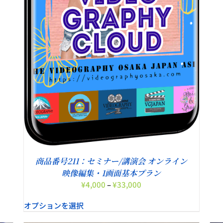
ョ
ン
は
商
品
ペ
ー
ジ
か
ら
選
択
で
き
ま
商品番号211：セミナー/講演会 オンライン
す
映像編集・1画面基本プラン
価
¥
4,000
–
¥
33,000
格
オプションを選択
帯:
¥4,000