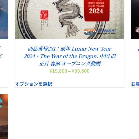
し
で
あ
た。
す。
り
お買い物カゴに追加
/
詳細
ま
す。
オ
プ
シ
ダ
商品番号231：辰年 Lunar New Year
ョ
ン
ズ
2024・The Year of the Dragon. 中国 旧
は
正月 春節 オープニング動画
商
価
¥
19,800
–
¥
39,800
品
格
ペ
オプションを選択
お
帯:
ー
¥19,800
ジ
–
か
¥39,800
ら
選
択
で
き