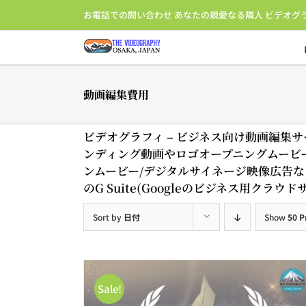
Skip
お電話での問い合わせ あなたの親愛なる隣人 ビデオグ
to
content
動画編集費用
ビデオグラフィ – ビジネス向け動画編集
ンディング動画やロゴオープニングムービー 
ンムービー/デジタルサイネージ映像広告な
のG Suite(Googleのビジネス用ク
Sort by
日付
Show
50 P
Sale!