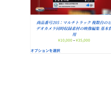
す。
オ
プ
シ
商品番号205：マルチトラック 複数台の
ョ
ン
デオカメラ同時収録素材の映像編集 基本
は
用
商
価
¥
10,000
–
¥
35,000
品
格
ペ
オプションを選択
帯:
ー
¥10,000
ジ
–
か
¥35,000
ら
選
こ
オプションを選択
/
詳細
択
の
で
商
き
品
。
ま
に
す
は
複