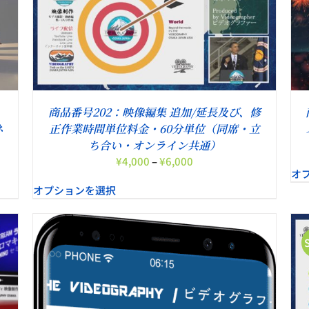
こ
オプションを選択
/
詳細
の
商
品
に
は
複
商品番号202：映像編集 追加/延長及び、修
数
ネ
正作業時間単位料金・60分単位（同席・立
の
ち合い・オンライン共通）
バ
価
¥
4,000
–
¥
6,000
リ
オ
格
エ
オプションを選択
帯:
ー
¥4,000
シ
–
ョ
¥6,000
ン
が
あ
こ
り
オプションを選択
/
詳細
の
ま