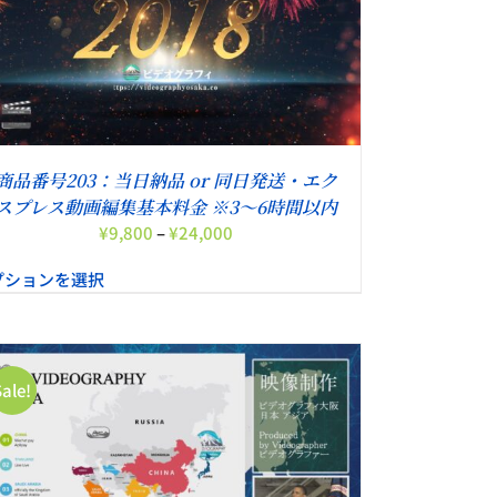
商品番号203：当日納品 or 同日発送・エク
スプレス動画編集基本料金 ※3～6時間以内
価
¥
9,800
–
¥
24,000
格
プションを選択
帯:
¥9,800
–
¥24,000
Sale!