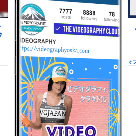
商
す。
品
オ
に
プ
は
シ
複
ビ
ョ
数
ン
費
の
は
バ
商
リ
品
エ
ペ
オ
ー
ー
シ
ジ
ョ
か
ン
ら
が
選
あ
択
り
で
ま
き
す。
ま
オ
す
プ
シ