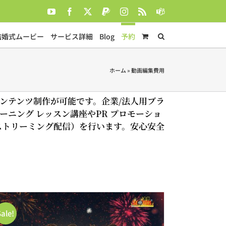
YouTube
Facebook
X
PayPal
Instagram
Rss
Teams
結婚式ムービー
サービス詳細
Blog
予約
ホーム
»
動画編集費用
コンテンツ制作が可能です。企業/法人用ブラ
ーニング レッスン講座やPR プロモーショ
ブストリーミング配信）を行います。安心安全
Sale!