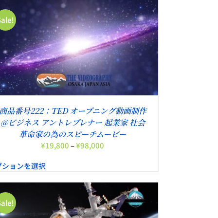
Sale!
商品番号222：TED オープニング動画制作
@ビジネス アントレプレナー 起業家 社会
革命家の為のスピーチムービー
価
¥
19,800
–
¥
98,000
格
プションを選択
帯:
¥19,800
–
¥98,000
Sale!