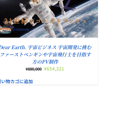
Dear Earth. 宇宙ビジネス 宇宙開発に挑む
ファーストペンギンや宇宙飛行士を目指す
方のPV制作
元
現
¥
654,321
¥
880,000
の
在
買い物カゴに追加
価
の
格
価
は
格
¥880,000
は
で
¥654,321
し
で
た。
す。