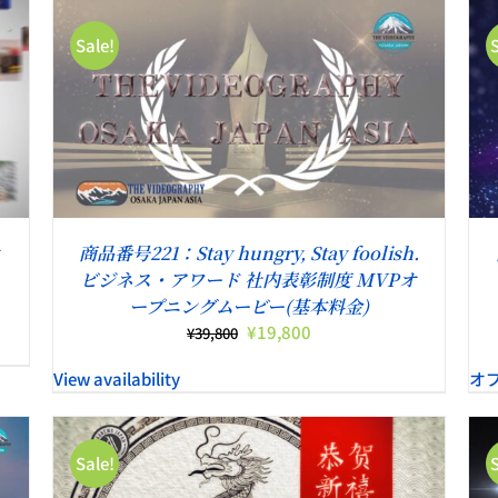
–
¥33,000
Sale!
こ
オプションを選択
/
詳細
の
商
品
に
は
複
商品番号221：Stay hungry, Stay foolish.
数
ビジネス・アワード 社内表彰制度 MVPオ
の
ープニングムービー(基本料金)
バ
元
現
¥
19,800
¥
39,800
リ
の
在
エ
View availability
オ
価
の
ー
格
価
シ
は
格
ョ
¥39,800
は
ン
Sale!
で
¥19,800
が