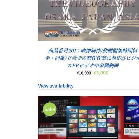
こ
詳細
オプションを選択
/
詳細
の
商
品
に
は
複
商品番号201：映像制作/動画編集時間料
数
金・同席/立会での制作作業に対応@ビジ
の
スPRビデオや余興動画
バ
元
現
¥
3,000
¥
10,000
リ
の
在
エ
View availability
価
の
ー
格
価
シ
は
格
ョ
¥10,000
は
ン
Sale!
で
¥3,000
が
し
で
あ
た。
す。
り
詳細
ま