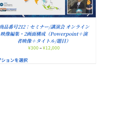
商品番号212：セミナー/講演会 オンライン
映像編集・2画面構成（Powerpoint＋演
者映像＋タイトル/題目）
価
¥
300
–
¥
12,000
格
プションを選択
帯:
¥300
–
¥12,000