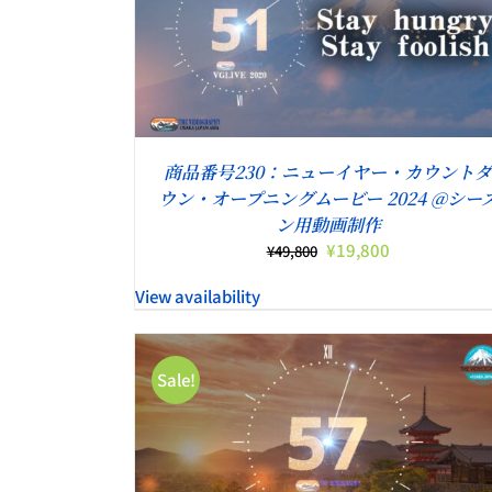
こ
詳細
オプションを選択
/
詳細
の
商
。
品
に
は
複
商品番号230：ニューイヤー・カウント
数
ウン・オープニングムービー 2024 @シー
の
ン用動画制作
バ
元
現
¥
19,800
¥
49,800
リ
の
在
エ
View availability
価
の
ー
格
価
シ
は
格
ョ
¥49,800
は
ン
Sale!
で
¥19,800
が
し
で
あ
た。
す。
り
詳細
ま