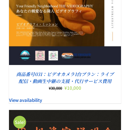
商品番号031：ビデオカメラ1台プラン：ライブ
配信・動画生中継の支援・代行サービス費用
元
現
¥
10,000
¥
30,000
の
在
View availability
価
の
格
価
は
格
¥30,000
は
Sale!
で
¥10,000