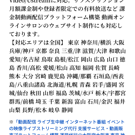
月額課金制や登録者限定での有料放送など 課
金制動画配信プラットフォーム構築 動画オン
ラインサロンのウェブサイト制作にも対応し
ております。
【対応エリアは全国】 東京 神奈川/横浜 大阪
兵庫/神戸 京都 奈良 三重/津 滋賀/大津 和歌山
愛知/名古屋 鳥取 島根/松江 岡山 広島 山口 徳
島 香川/高松 愛媛/松山 高知 福岡 佐賀 長崎
熊本 大分 宮崎 鹿児島 沖縄/那覇 石垣島/西表
島/八重山諸島 北海道/札幌 青森 岩手/盛岡 宮
城/仙台 秋田 山形 福島 茨城/水戸 栃木/宇都宮
群馬/前橋 埼玉 千葉 新潟 富山 石川/金沢 福井
山梨 長野/松本 岐阜 静岡
※
「動画配信 ライブ生中継 インターネット番組 イベント
の映像ライブストリーミング代行 支援サービス・動画販
売プラットフォーム構築 運営代行@大阪府大阪市 東京 神