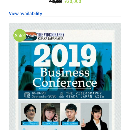
元
現
¥
20,000
¥
40,000
の
在
View availability
価
の
格
価
は
格
¥40,000
は
Sale!
で
¥20,000
し
で
た。
す。