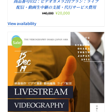
商品番号032：ビデオカメラ2台プラン：ライブ
配信・動画生中継の支援・代行サービス費用
元
現
¥
20,000
¥
40,000
の
在
View availability
価
の
格
価
は
格
¥40,000
は
Sale!
で
¥20,000
し
で
た。
す。