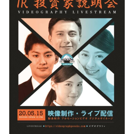
し
で
た。
す。