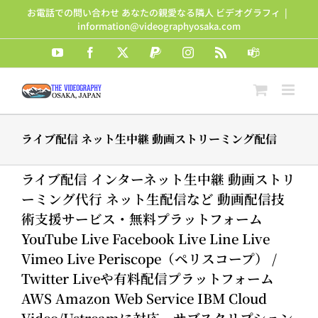
Skip
お電話での問い合わせ あなたの親愛なる隣人 ビデオグラフィ
|
to
information@videographyosaka.com
content
YouTube
Facebook
X
PayPal
Instagram
Rss
Teams
ライブ配信 ネット生中継 動画ストリーミング配信
ライブ配信 インターネット生中継 動画ストリ
ーミング代行 ネット生配信など 動画配信技
術支援サービス・無料プラットフォーム
YouTube Live Facebook Live Line Live
Vimeo Live Periscope（ペリスコープ） /
Twitter Liveや有料配信プラットフォーム
AWS Amazon Web Service IBM Cloud
Video/Ustreamに対応。サブスクリプション