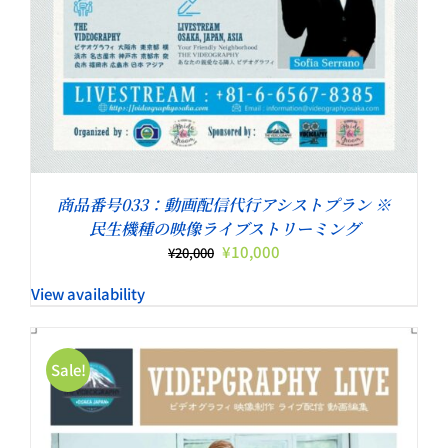
商品番号033：動画配信代行アシストプラン ※
民生機種の映像ライブストリーミング
元
現
¥
10,000
¥
20,000
の
在
View availability
価
の
格
価
は
格
¥20,000
は
Sale!
で
¥10,000
し
で
た。
す。