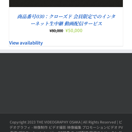
商品番号030：クローズド 会員限定でのインタ
ーネット生中継 動画配信サービス
元
現
¥
50,000
¥
80,000
の
在
View availability
価
の
格
価
は
格
¥80,000
は
で
¥50,000
し
で
た。
す。
Copyright 2023 THE VIDEOGRAPHY OSAKA | All Rights Reserved | ビ
デオグラフィ - 映像制作 ビデオ撮影 映像編集 プロモーションビデオ PV