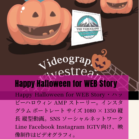
Happy Halloween for WEB Story
Happy Halloween for WEB Story・ハッ
ピーハロウィン AMP ストーリー。インスタ
グラム ポートレート サイズ 1080 × 1350 縦
長 縦型動画。SNS ソーシャルネットワーク 
Line Facebook Instagram IGTV向け、映
像制作はビデオグラフィ。