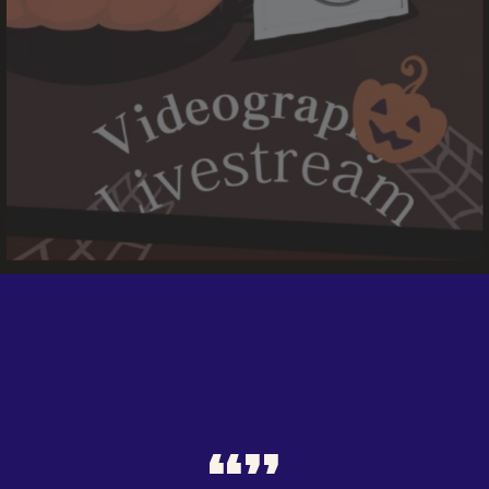
Your Friendly Neighborhood
THE VIDEOGRAPHY
Trek the Right Way! 
“”