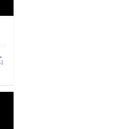
。
..]