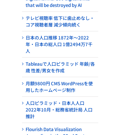
that will be destroyed by AI
テレビ視聴率 低下に歯止めなし・
コア視聴者層 減少傾向続く
日本の人口推移 1872年～2022
年・日本の総人口 1億2494万7千
人
Tableauで人口ピラミッド 年齢/各
歳 性差/男女を作成
月額9800円 CMS WordPressを使
用したホームページ制作
人口ピラミッド・日本人人口
2022年10月・総務省統計局 人口
推計
Flourish Data Visualization