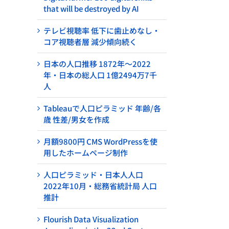
that will be destroyed by AI
テレビ視聴率 低下に歯止めなし・
コア視聴者層 減少傾向続く
日本の人口推移 1872年～2022
年・日本の総人口 1億2494万7千
人
Tableauで人口ピラミッド 年齢/各
歳 性差/男女を作成
月額9800円 CMS WordPressを使
用したホームページ制作
人口ピラミッド・日本人人口
2022年10月・総務省統計局 人口
推計
Flourish Data Visualization