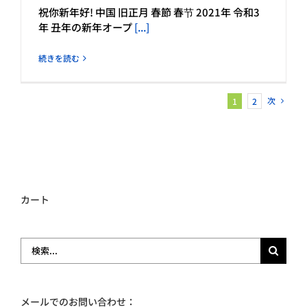
祝你新年好! 中国 旧正月 春節 春节 2021年 令和3
年 丑年の新年オープ
[...]
続きを読む
次
1
2
カート
検
索
…
メールでのお問い合わせ：