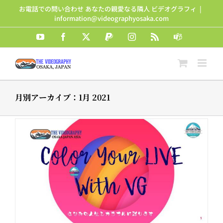
Skip
お電話での問い合わせ あなたの親愛なる隣人 ビデオグラフィ
|
to
information@videographyosaka.com
content
YouTube
Facebook
X
PayPal
Instagram
Rss
Teams
月別アーカイブ：
1月 2021