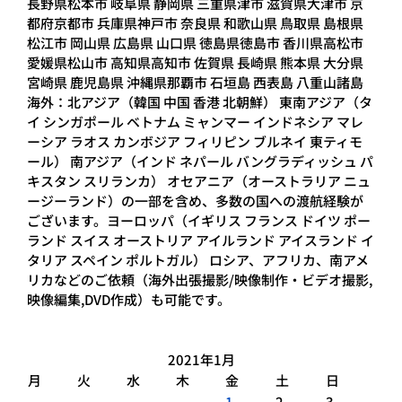
長野県松本市 岐阜県 静岡県 三重県津市 滋賀県大津市 京
都府京都市 兵庫県神戸市 奈良県 和歌山県 鳥取県 島根県
松江市 岡山県 広島県 山口県 徳島県徳島市 香川県高松市
愛媛県松山市 高知県高知市 佐賀県 長崎県 熊本県 大分県
宮崎県 鹿児島県 沖縄県那覇市 石垣島 西表島 八重山諸島
海外：北アジア（韓国 中国 香港 北朝鮮） 東南アジア（タ
イ シンガポール ベトナム ミャンマー インドネシア マレ
ーシア ラオス カンボジア フィリピン ブルネイ 東ティモ
ール） 南アジア（インド ネパール バングラディッシュ パ
キスタン スリランカ） オセアニア（オーストラリア ニュ
ージーランド）の一部を含め、多数の国への渡航経験が
ございます。ヨーロッパ（イギリス フランス ドイツ ポー
ランド スイス オーストリア アイルランド アイスランド イ
タリア スペイン ポルトガル） ロシア、アフリカ、南アメ
リカなどのご依頼（海外出張撮影/映像制作・ビデオ撮影,
映像編集,DVD作成）も可能です。
2021年1月
月
火
水
木
金
土
日
1
2
3