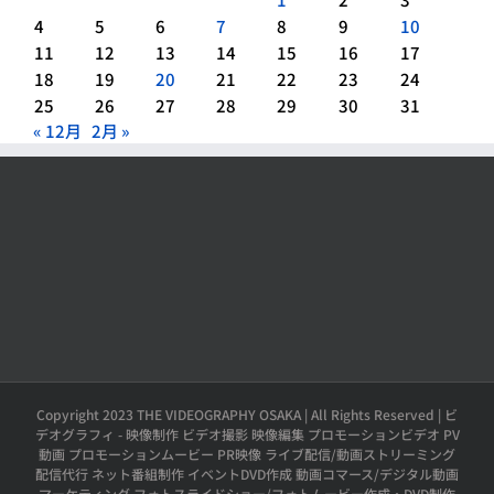
4
5
6
7
8
9
10
11
12
13
14
15
16
17
18
19
20
21
22
23
24
25
26
27
28
29
30
31
« 12月
2月 »
Copyright 2023 THE VIDEOGRAPHY OSAKA | All Rights Reserved | ビ
デオグラフィ - 映像制作 ビデオ撮影 映像編集 プロモーションビデオ PV
動画 プロモーションムービー PR映像 ライブ配信/動画ストリーミング
配信代行 ネット番組制作 イベントDVD作成 動画コマース/デジタル動画
マーケティング フォトスライドショー/フォトムービー作成・DVD制作