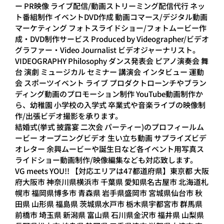
ー PR映像 ライブ配信/動画ストリーミング配信代行 ネッ
ト番組制作 イベントDVD作成 動画コマース/デジタル動画
マーケティング フォトスライドショー/フォトムービー作
成・DVD制作サービス Produced by Videographer/ビデオ
グラファー・Video Journalist ビデオジャーナリスト。
VIDEOGRAPHY Philosophy ダンス発表会 ピアノ演奏会 舞
台 演劇 ミュージカル セミナー 講演会 インタビュー 運動
会 スポーツイベント ライブ プロダクトローンチやブラン
ディング動画のプロモーション制作 YouTube動画制作か
ら、幼稚園 小学校の入学式 卒業式や音楽ライブの映像制
作/出張ビデオ撮影を承ります。
結婚式(挙式 披露宴 二次会 パーティー)のプロフィールム
ービー オープニングビデオ 生い立ち動画 サプライズビデ
オレター 余興ムービーや誕生日など各イベント用写真ス
ライドショー動画制作/映像編集なども対応致します。
VG meets YOU!! 【対応エリアは47都道府県】東京都 大阪
府大阪市 神奈川県横浜市 千葉県 愛知県名古屋市 北海道札
幌市 福岡県博多市 青森県 岩手県盛岡市 宮城県仙台市 秋
田県 山形県 福島県 茨城県水戸市 栃木県宇都宮市 群馬県
前橋市 埼玉県 新潟県 富山県 石川県金沢市 福井県 山梨県