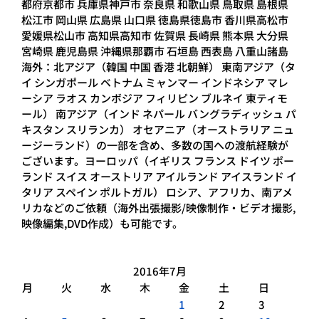
都府京都市 兵庫県神戸市 奈良県 和歌山県 鳥取県 島根県
松江市 岡山県 広島県 山口県 徳島県徳島市 香川県高松市
愛媛県松山市 高知県高知市 佐賀県 長崎県 熊本県 大分県
宮崎県 鹿児島県 沖縄県那覇市 石垣島 西表島 八重山諸島
海外：北アジア（韓国 中国 香港 北朝鮮） 東南アジア（タ
イ シンガポール ベトナム ミャンマー インドネシア マレ
ーシア ラオス カンボジア フィリピン ブルネイ 東ティモ
ール） 南アジア（インド ネパール バングラディッシュ パ
キスタン スリランカ） オセアニア（オーストラリア ニュ
ージーランド）の一部を含め、多数の国への渡航経験が
ございます。ヨーロッパ（イギリス フランス ドイツ ポー
ランド スイス オーストリア アイルランド アイスランド イ
タリア スペイン ポルトガル） ロシア、アフリカ、南アメ
リカなどのご依頼（海外出張撮影/映像制作・ビデオ撮影,
映像編集,DVD作成）も可能です。
2016年7月
月
火
水
木
金
土
日
1
2
3