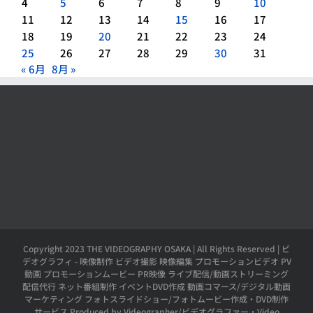
4
5
6
7
8
9
10
11
12
13
14
15
16
17
18
19
20
21
22
23
24
25
26
27
28
29
30
31
« 6月
8月 »
Copyright 2023 THE VIDEOGRAPHY OSAKA | All Rights Reserved | ビ
デオグラフィ - 映像制作 ビデオ撮影 映像編集 プロモーションビデオ PV
動画 プロモーションムービー PR映像 ライブ配信/動画ストリーミング
配信代行 ネット番組制作 イベントDVD作成 動画コマース/デジタル動画
マーケティング フォトスライドショー/フォトムービー作成・DVD制作
サービス Produced by Videographer/ビデオグラファー・Video