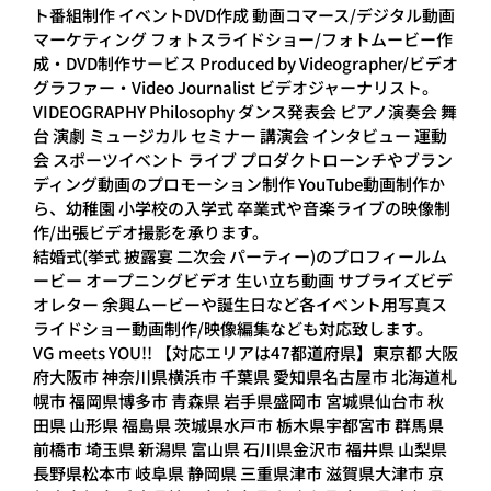
ト番組制作 イベントDVD作成 動画コマース/デジタル動画
マーケティング フォトスライドショー/フォトムービー作
成・DVD制作サービス Produced by Videographer/ビデオ
グラファー・Video Journalist ビデオジャーナリスト。
VIDEOGRAPHY Philosophy ダンス発表会 ピアノ演奏会 舞
台 演劇 ミュージカル セミナー 講演会 インタビュー 運動
会 スポーツイベント ライブ プロダクトローンチやブラン
ディング動画のプロモーション制作 YouTube動画制作か
ら、幼稚園 小学校の入学式 卒業式や音楽ライブの映像制
作/出張ビデオ撮影を承ります。
結婚式(挙式 披露宴 二次会 パーティー)のプロフィールム
ービー オープニングビデオ 生い立ち動画 サプライズビデ
オレター 余興ムービーや誕生日など各イベント用写真ス
ライドショー動画制作/映像編集なども対応致します。
VG meets YOU!! 【対応エリアは47都道府県】東京都 大阪
府大阪市 神奈川県横浜市 千葉県 愛知県名古屋市 北海道札
幌市 福岡県博多市 青森県 岩手県盛岡市 宮城県仙台市 秋
田県 山形県 福島県 茨城県水戸市 栃木県宇都宮市 群馬県
前橋市 埼玉県 新潟県 富山県 石川県金沢市 福井県 山梨県
長野県松本市 岐阜県 静岡県 三重県津市 滋賀県大津市 京