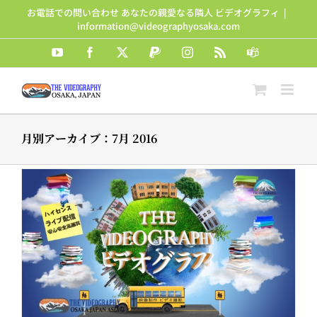
Skip
お電話での問い合わせ あなたの親愛なる隣人 ビデオグラフィ
|
to
information@videographyosaka.com
content
YouTube
Facebook
X
PayPal
Instagram
Rss
Teams
月別アーカイブ：
7月 2016