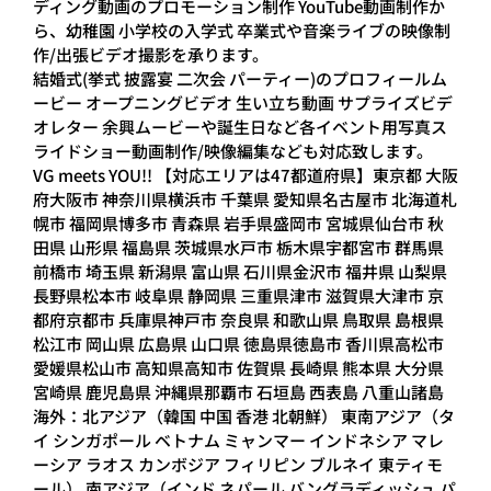
ディング動画のプロモーション制作 YouTube動画制作か
ら、幼稚園 小学校の入学式 卒業式や音楽ライブの映像制
作/出張ビデオ撮影を承ります。
結婚式(挙式 披露宴 二次会 パーティー)のプロフィールム
ービー オープニングビデオ 生い立ち動画 サプライズビデ
オレター 余興ムービーや誕生日など各イベント用写真ス
ライドショー動画制作/映像編集なども対応致します。
VG meets YOU!! 【対応エリアは47都道府県】東京都 大阪
府大阪市 神奈川県横浜市 千葉県 愛知県名古屋市 北海道札
幌市 福岡県博多市 青森県 岩手県盛岡市 宮城県仙台市 秋
田県 山形県 福島県 茨城県水戸市 栃木県宇都宮市 群馬県
前橋市 埼玉県 新潟県 富山県 石川県金沢市 福井県 山梨県
長野県松本市 岐阜県 静岡県 三重県津市 滋賀県大津市 京
都府京都市 兵庫県神戸市 奈良県 和歌山県 鳥取県 島根県
松江市 岡山県 広島県 山口県 徳島県徳島市 香川県高松市
愛媛県松山市 高知県高知市 佐賀県 長崎県 熊本県 大分県
宮崎県 鹿児島県 沖縄県那覇市 石垣島 西表島 八重山諸島
海外：北アジア（韓国 中国 香港 北朝鮮） 東南アジア（タ
イ シンガポール ベトナム ミャンマー インドネシア マレ
ーシア ラオス カンボジア フィリピン ブルネイ 東ティモ
ール） 南アジア（インド ネパール バングラディッシュ パ