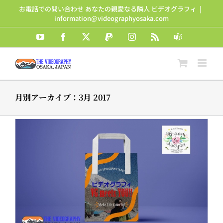
Skip
お電話での問い合わせ あなたの親愛なる隣人 ビデオグラフィ
|
to
information@videographyosaka.com
content
YouTube
Facebook
X
PayPal
Instagram
Rss
Teams
月別アーカイブ：
3月 2017