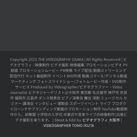
Copyright 2023 THE VIDEOGRAPHY OSAKA | All Rights Reserved | ビ
デオグラフィ - 映像制作 ビデオ撮影 映像編集 プロモーションビデオ PV
動画 プロモーションムービー PR映像 ライブ配信/動画ストリーミング
配信代行 ネット番組制作 イベントDVD作成 動画コマース/デジタル動画
マーケティング フォトスライドショー/フォトムービー作成・DVD制作
サービス Produced by Videographer/ビデオグラファー・Video
Journalist ビデオジャーナリスト@大阪市 東京都 名古屋市 神戸市 奈良
市 福岡市 広島市 ダンス発表会 ピアノ演奏会 舞台 演劇 ミュージカル セ
ミナー 講演会 インタビュー 運動会 スポーツイベント ライブ プロダク
トローンチやブランディング動画のプロモーション制作 YouTube動画制
作から、幼稚園 小学校の入学式 卒業式や音楽ライブの映像制作/出張ビ
デオ撮影を承ります。 | Shoot & Edit by
ビデオグラフィ 大阪市
|
VIDEOGRAPHER TOMO IKUTA