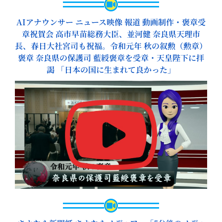
AIアナウンサー ニュース映像 報道 動画制作・褒章受
章祝賀会 高市早苗総務大臣、並河健 奈良県天理市
長、春日大社宮司も祝福。令和元年 秋の叙勲（勲章）
褒章 奈良県の保護司 藍綬褒章を受章・天皇陛下に拝
謁 「日本の国に生まれて良かった」