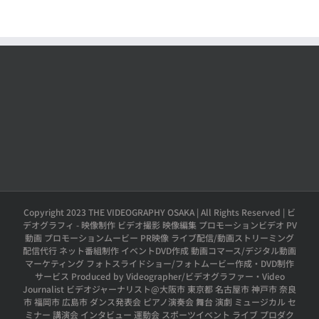
Copyright 2023 THE VIDEOGRAPHY OSAKA | All Rights Reserved | ビ
デオグラフィ - 映像制作 ビデオ撮影 映像編集 プロモーションビデオ PV
動画 プロモーションムービー PR映像 ライブ配信/動画ストリーミング
配信代行 ネット番組制作 イベントDVD作成 動画コマース/デジタル動画
マーケティング フォトスライドショー/フォトムービー作成・DVD制作
サービス Produced by Videographer/ビデオグラファー・Video
Journalist ビデオジャーナリスト@大阪市 東京都 名古屋市 神戸市 奈良
市 福岡市 広島市 ダンス発表会 ピアノ演奏会 舞台 演劇 ミュージカル セ
ミナー 講演会 インタビュー 運動会 スポーツイベント ライブ プロダク