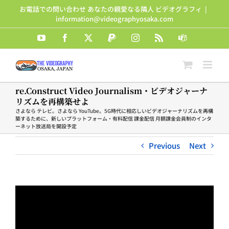
Skip
お電話での問い合わせ あなたの親愛なる隣人 ビデオグラフィ
|
to
information@videographyosaka.com
content
YouTube
Facebook
X
PayPal
Instagram
Rss
Teams
re.Construct Video Journalism・ビデオジャーナ
リズムを再構築せよ
さよなら テレビ。さよなら YouTube。5G時代に相応しいビデオジャーナリズムを再構
築するために、新しいプラットフォーム・有料配信 課金配信 月額課金会員制のインタ
ーネット放送局を開設予定
Previous
Next