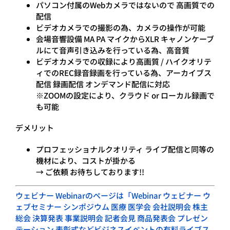
パソコン付属のWebカメラではないので 高画質での
配信
ビデオカメラでの撮影の為、カメラの操作が可能
会場音響設備 MA PA マイクからXLR キャノンケーブ
ルにて音声引き込みを行っている為、高音質
ビデオカメラでの収録により高画質 / ハイクオリテ
ィでのREC録音録画を行っている為、アーカイブス
配信 録画配信 オンデマンド配信に対応
※ZOOMの設定により、クラウド or ローカル録画で
も可能
デメリット
プロフェッショナルクオリティ ライブ配信と同等の
機材により、コストが掛かる
→ ご依頼 お待ちしております!!
ウェビナー Webinarのページは「Webinar ウェビナー ウ
ェブセミナー シンポジウム 医療 医学会 会社説明会 株主
総会 決算発表 事業説明会 記者会見 商品発表会 プレゼン
テーション 表彰式などビジネスイベントの有料ライブス