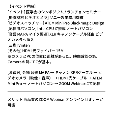
【イベント詳細】
[イベント] 医学会のシンポジウム / ランチョンセミナー
[撮影機材 ビデオカメラ] ソニー製業務用機種
[ビデオスイッチャー] ATEM Mini Pro Blackmagic Design
[配信用パソコン] Intel CPU i7搭載 ノートパソコン
[音響 MA PA マイク関連] XLR キャノンケーブル経由 ビデ
オカメラへ挿入
[三脚] Vinten
[その他] HDMI 光ファイバー 15M
※カメラとPCの位置に距離があった。映像確認の為、
Cameraの隣にPCが基本。
[系統図] 会場 音響 MA PA → キャノン XKRケーブル → ビ
デオカメラ（映像・音声） → HDMI 光ケーブル → ATEM
Mini Pro → ノートパソコン → ZOOM Webinarにて配信
メリット 高品質のZOOM Webinar オンラインセミナーが
可能