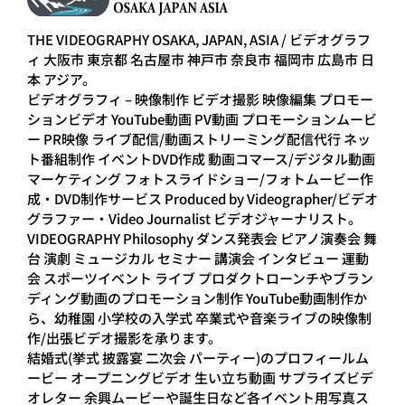
THE VIDEOGRAPHY OSAKA, JAPAN, ASIA / ビデオグラフ
ィ 大阪市 東京都 名古屋市 神戸市 奈良市 福岡市 広島市 日
本 アジア。
ビデオグラフィ – 映像制作 ビデオ撮影 映像編集 プロモー
ションビデオ YouTube動画 PV動画 プロモーションムービ
ー PR映像 ライブ配信/動画ストリーミング配信代行 ネッ
ト番組制作 イベントDVD作成 動画コマース/デジタル動画
マーケティング フォトスライドショー/フォトムービー作
成・DVD制作サービス Produced by Videographer/ビデオ
グラファー・Video Journalist ビデオジャーナリスト。
VIDEOGRAPHY Philosophy ダンス発表会 ピアノ演奏会 舞
台 演劇 ミュージカル セミナー 講演会 インタビュー 運動
会 スポーツイベント ライブ プロダクトローンチやブラン
ディング動画のプロモーション制作 YouTube動画制作か
ら、幼稚園 小学校の入学式 卒業式や音楽ライブの映像制
作/出張ビデオ撮影を承ります。
結婚式(挙式 披露宴 二次会 パーティー)のプロフィールム
ービー オープニングビデオ 生い立ち動画 サプライズビデ
オレター 余興ムービーや誕生日など各イベント用写真ス