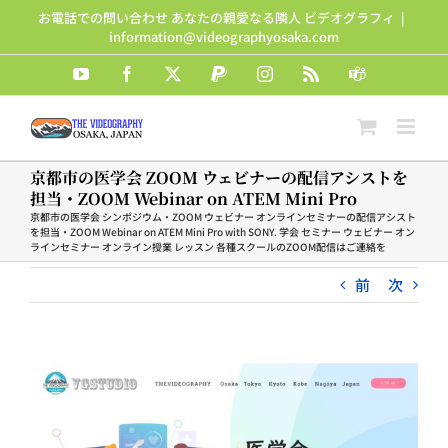
Skip
お電話での問い合わせ あなたの親愛なる隣人 ビデオグラフィ
|
to
information@videographyosaka.com
content
YouTube
Facebook
X
PayPal
Instagram
Rss
Teams
京都市の医学会 ZOOM ウェビナーの配信アシストを
担当・ZOOM Webinar on ATEM Mini Pro
京都市の医学会 シンポジウム・ZOOM ウェビナー オンラインセミナーの配信アシスト
を担当・ZOOM Webinar on ATEM Mini Pro with SONY. 学会 セミナー ウェビナー オン
ラインセミナー オンライン授業 レッスン 各種スクールのZOOM配信はご連絡を
前
次
View
Larger
Image