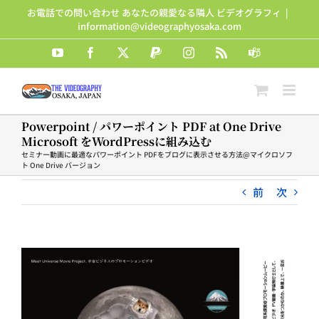
Skip
お電話での問い合わせ あなたの親愛なる隣人 ビデオグラフィ
|
to
information@videographyosaka.com
content
YouTube
Facebook
X
PayPal
Instagram
Rss
Teams
Powerpoint / パワーポイント PDF at One Drive
Microsoft をWordPressに組み込む
セミナー動画に最適なパワーポイント PDFをブログに表示させる方法@マイクロソフ
ト One Drive バージョン
前
次
View
Larger
Image