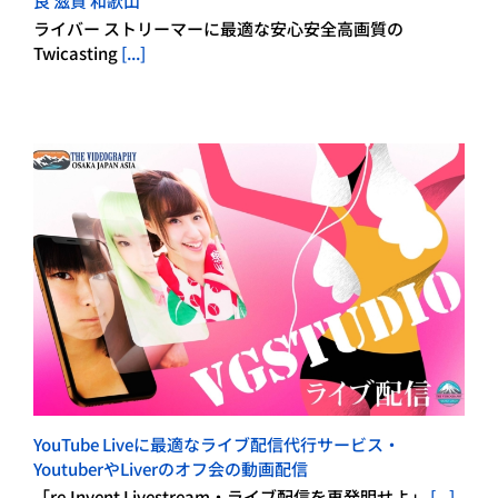
良 滋賀 和歌山
ライバー ストリーマーに最適な安心安全高画質の
Twicasting
[...]
YouTube Liveに最適なライブ配信代行サービス・
YoutuberやLiverのオフ会の動画配信
「re.Invent Livestream・ライブ配信を再発明せよ」
[...]