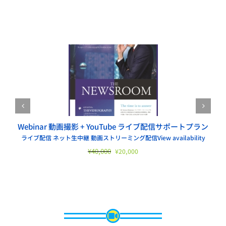
お買い物カゴに追加
お買い物
詳細
/
/
Webinar 動画撮影 + YouTube ライブ配信サポートプラン
ライブ配信 ネット生中継 動画ストリーミング配信
View availability
元
現
¥
40,000
¥
20,000
の
在
価
の
格
価
は
格
¥40,000
は
で
¥20,000
し
で
た。
す。