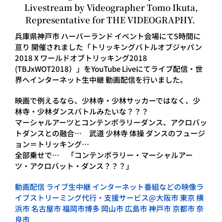
Livestream by Videographer Tomo Ikuta,
Representative for THE VIDEOGRAPHY.
兵庫県神戸市 ハーバーランド イベント会場にて5時間に
亘り 開催されました「トリッキングバトルオブジャパン
2018 X ワールドオブトリッキング2018
(TBJxWOT2018）」をYouTube Liveにてライブ配信・世
界へインターネット生中継 動画配信を行いました。
映画で例えるなら、少林寺・少林サッカーではなく、少
林寺・少林ダンスバトルみたいな？？？
マーシャルアーツとコンテンポラリーダンス、アクロバッ
トダンスとの融合… 武道 少林寺 体操 ダンスのフュージ
ョン＝トリッキング…
全部乗せで… 「コンテンポラリー・マーシャルアー
ツ・アクロバット・ダンス？？？」
動画配信 ライブ生中継 インターネット番組などの映像ラ
イブストリーミング代行・支援サービス@大阪市 東京 横
浜市 名古屋市 福岡市博多 岡山市 広島市 神戸市 京都市 奈
良市