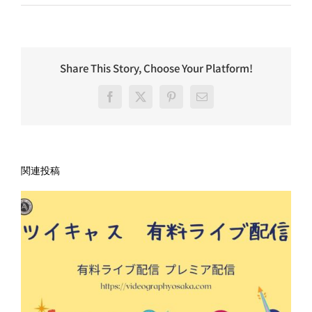
Share This Story, Choose Your Platform!
Facebook
X
Pinterest
電
子
メ
ー
ル
関連投稿