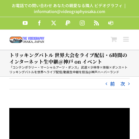
Skip
お電話での問い合わせ あなたの親愛なる隣人 ビデオグラフィ
|
to
information@videographyosaka.com
content
YouTube
Facebook
X
PayPal
Instagram
Rss
Teams
トリッキングバトル 世界大会をライブ配信・6時間の
インターネット生中継@神戸 on イベント
「コンテンポラリー・マーシャルアーツ・ダンス」 武道×少林寺×体操×ダンス＝ト
リッキングバトルを世界へライブ配信/動画生中継を担当@神戸ハーバーランド
前
次