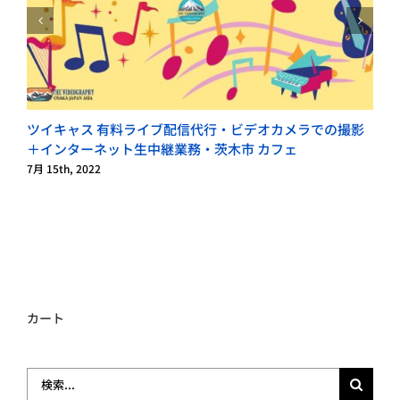
ツイキャス 有料ライブ配信代行・ビデオカメラでの撮影
＋インターネット生中継業務・茨木市 カフェ
7月 15th, 2022
7
カート
検
索