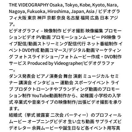
THE VIDEOGRAPHY Osaka, Tokyo, Kobe, Kyoto, Nara,
Nagoya, Fukuoka, Hiroshima, Japan, Asia / ビデオグラ
フィ大阪 東京 神戸 京都 奈良 名古屋 福岡 広島 日本 アジ
ア。
ビデオグラフィ – 映像制作 ビデオ撮影 映像編集 プロモー
ションビデオ PV動画 プロモーションムービー PR映像 ラ
イブ配信/動画ストリーミング配信代行 ネット番組制作 イ
ベントDVD作成 動画コマース/デジタル動画マーケティン
グ フォトスライドショー/フォトムービー作成・DVD制作
サービス Produced by Videographer/ビデオグラファ
ー。
ダンス発表会 ピアノ演奏会 舞台 演劇 ミュージカル セミ
ナー 講演会 インタビュー 運動会 スポーツイベント ライ
ブ プロダクトローンチやブランディング動画のプロモー
ション制作 YouTube動画制作から、幼稚園 小学校の入学
式 卒業式や音楽ライブの映像制作/出張ビデオ撮影を承り
ます。
結婚式（挙式 披露宴 二次会 パーティー）のプロフィール
ムービー オープニングビデオ 生い立ち動画 サプライズビ
デオレター 余興ムービーや誕生日など各イベント用写真