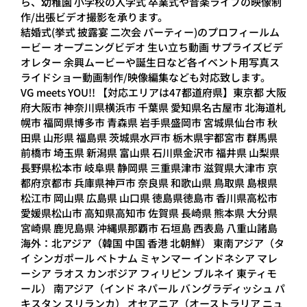
ら、幼稚園 小学校の入学式 卒業式や音楽ライブの映像制
作/出張ビデオ撮影を承ります。
結婚式(挙式 披露宴 二次会 パーティー)のプロフィールム
ービー オープニングビデオ 生い立ち動画 サプライズビデ
オレター 余興ムービーや誕生日など各イベント用写真ス
ライドショー動画制作/映像編集なども対応致します。
VG meets YOU!! 【対応エリアは47都道府県】東京都 大阪
府大阪市 神奈川県横浜市 千葉県 愛知県名古屋市 北海道札
幌市 福岡県博多市 青森県 岩手県盛岡市 宮城県仙台市 秋
田県 山形県 福島県 茨城県水戸市 栃木県宇都宮市 群馬県
前橋市 埼玉県 新潟県 富山県 石川県金沢市 福井県 山梨県
長野県松本市 岐阜県 静岡県 三重県津市 滋賀県大津市 京
都府京都市 兵庫県神戸市 奈良県 和歌山県 鳥取県 島根県
松江市 岡山県 広島県 山口県 徳島県徳島市 香川県高松市
愛媛県松山市 高知県高知市 佐賀県 長崎県 熊本県 大分県
宮崎県 鹿児島県 沖縄県那覇市 石垣島 西表島 八重山諸島
海外：北アジア（韓国 中国 香港 北朝鮮） 東南アジア（タ
イ シンガポール ベトナム ミャンマー インドネシア マレ
ーシア ラオス カンボジア フィリピン ブルネイ 東ティモ
ール） 南アジア（インド ネパール バングラディッシュ パ
キスタン スリランカ） オセアニア（オーストラリア ニュ