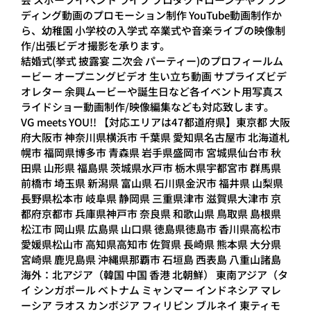
ディング動画のプロモーション制作 YouTube動画制作か
ら、幼稚園 小学校の入学式 卒業式や音楽ライブの映像制
作/出張ビデオ撮影を承ります。
結婚式(挙式 披露宴 二次会 パーティー)のプロフィールム
ービー オープニングビデオ 生い立ち動画 サプライズビデ
オレター 余興ムービーや誕生日など各イベント用写真ス
ライドショー動画制作/映像編集なども対応致します。
VG meets YOU!! 【対応エリアは47都道府県】東京都 大阪
府大阪市 神奈川県横浜市 千葉県 愛知県名古屋市 北海道札
幌市 福岡県博多市 青森県 岩手県盛岡市 宮城県仙台市 秋
田県 山形県 福島県 茨城県水戸市 栃木県宇都宮市 群馬県
前橋市 埼玉県 新潟県 富山県 石川県金沢市 福井県 山梨県
長野県松本市 岐阜県 静岡県 三重県津市 滋賀県大津市 京
都府京都市 兵庫県神戸市 奈良県 和歌山県 鳥取県 島根県
松江市 岡山県 広島県 山口県 徳島県徳島市 香川県高松市
愛媛県松山市 高知県高知市 佐賀県 長崎県 熊本県 大分県
宮崎県 鹿児島県 沖縄県那覇市 石垣島 西表島 八重山諸島
海外：北アジア（韓国 中国 香港 北朝鮮） 東南アジア（タ
イ シンガポール ベトナム ミャンマー インドネシア マレ
ーシア ラオス カンボジア フィリピン ブルネイ 東ティモ