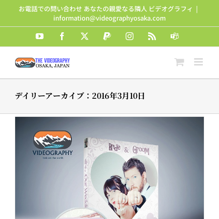
Skip
お電話での問い合わせ あなたの親愛なる隣人 ビデオグラフィ
|
to
information@videographyosaka.com
content
YouTube
Facebook
X
PayPal
Instagram
Rss
Teams
デイリーアーカイブ：
2016年3月10日