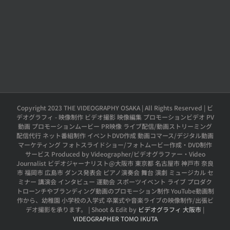
Copyright 2023 THE VIDEOGRAPHY OSAKA | All Rights Reserved | ビ
デオグラフィ - 映像制作 ビデオ撮影 映像編集 プロモーションビデオ PV
動画 プロモーションムービー PR映像 ライブ配信/動画ストリーミング
配信代行 ネット番組制作 イベントDVD作成 動画コマース/デジタル動画
マーケティング フォトスライドショー/フォトムービー作成・DVD制作
サービス Produced by Videographer/ビデオグラファー・Video
Journalist ビデオジャーナリスト@大阪市 東京都 名古屋市 神戸市 奈良
市 福岡市 広島市 ダンス発表会 ピアノ演奏会 舞台 演劇 ミュージカル セ
ミナー 講演会 インタビュー 運動会 スポーツイベント ライブ プロダク
トローンチやブランディング動画のプロモーション制作 YouTube動画制
作から、幼稚園 小学校の入学式 卒業式や音楽ライブの映像制作/出張ビ
デオ撮影を承ります。 | Shoot & Edit by
ビデオグラフィ 大阪市
|
VIDEOGRAPHER TOMO IKUTA