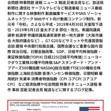
会問題 時事問題 速報 ニュース 報道 記者会見など。放送局
新聞社 通信社 ケーブルテレビなど報道番組 ニュース番組
制作に関する映像制作 動画編集サービスやSNS ソーシャ
ルネットワーク Webサイト向け動画コンテンツ制作。新
元号「令和」 さよなら平成・2019年4月30日 天皇陛下退
位・2019年5月1日 皇太子さま 即位・改元。衆議院議員
選挙 総選挙 参議院議員通常選挙 統一地方選挙（大阪市議
会 大阪府議会など）、G7 G20などサミットや先進国首脳
会談 蔵相 中央銀行総裁会議、国際会議など重要な国内 国
際 政治日程。日銀金融政策、GDP、日経平均株価指数・
東証株価指数(TOPIX) 日経225(日経平均株価) ニューヨー
クダウ工業株30種平均株価 S&P スタンダード・アンド・
プアーズ500種指数 NASDAQ総合指数 FTSE100種総合株
価指数 上海総合指数 香港ハンセン株価指数、日銀短観 雇
用統計 失業率 消費者物価指数（CPI コアCPI コアコア
CPI） など経済指標や社会問題 時事ネタ ニュース速報 事
件 事故 芸能 記者会見 報道などに関するブログ記事。