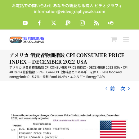
Skip
お電話での問い合わせ あなたの親愛なる隣人 ビデオグラフィ
|
to
information@videographyosaka.com
content
YouTube
Facebook
X
PayPal
Instagram
Rss
Teams
アメリカ 消費者物価指数 CPI CONSUMER PRICE
INDEX – DECEMBER 2022 USA
アメリカ 消費者物価指数 CPI CONSUMER PRICE INDEX – DECEMBER 2022 USA・CPI
All Items 総合指数 6.5%、Core-CPI（食料品とエネルギーを除く・less food and
energy index） 5.7%・食料 Food 10.4％・エネルギー Energy 7.3％
前
次
View
Larger
Image