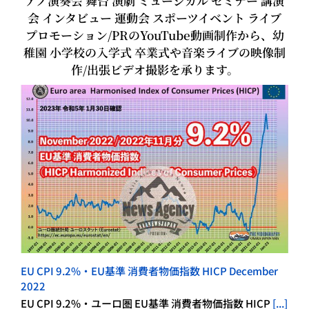
アノ演奏会 舞台 演劇 ミュージカル セミナー 講演
会 インタビュー 運動会 スポーツイベント ライブ
プロモーション/PRのYouTube動画制作から、幼
稚園 小学校の入学式 卒業式や音楽ライブの映像制
作/出張ビデオ撮影を承ります。
EU CPI 9.2%・EU基準 消費者物価指数 HICP December
2022
EU CPI 9.2%・ユーロ圏 EU基準 消費者物価指数 HICP
[...]