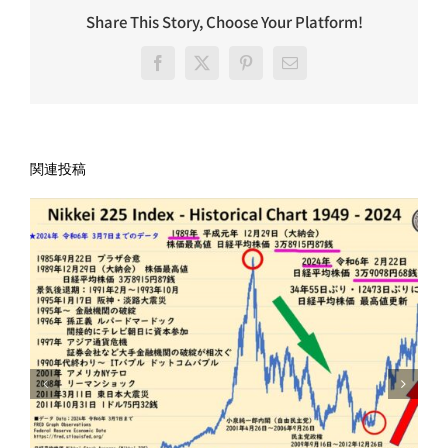
Share This Story, Choose Your Platform!
Facebook
X
Pinterest
電
子
メ
ー
ル
関連投稿