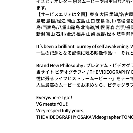
イズビデオレター 余興ムービーや誕生日など各
ます。
【サービスエリアは全国】東京 大阪 愛知/名古屋 千
鳥取 島根/松江 岡山 広島 山口 徳島 香川/高松 愛
島/西表島/八重山諸島 北海道/札幌 青森 岩手/盛岡
新潟 富山 石川/金沢 福井 山梨 長野/松本 岐阜 静
It’s been a brilliant journey of self awakening.
一生の記念となる記憶に残る映像作品… それと
Brand New Philosophy : プレミアム・ビデオグラフィ 
当サイト ビデオグラフィ / THE VIDEOGRAP
憶に残るライフヒストリームービー～」をテーマに
人生最高のムービーをお求めなら、ビデオグラフィ/Ha
Everywhere I go!!
VG meets YOU!!
Very respectfully yours,
THE VIDEOGRAPHY OSAKA Videographer TOMO