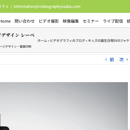
ラフィ
|
information@videographyosaka.com
Home
問い合わせ
ビデオ撮影
映像編集
セミナー
ライブ配信
ジデザイン レーベ
ホーム
»
ビデオグラフィのブログ
»
キッズの誕生日用DVDジャケッ
ケージデザイン・盤面印刷
前
次