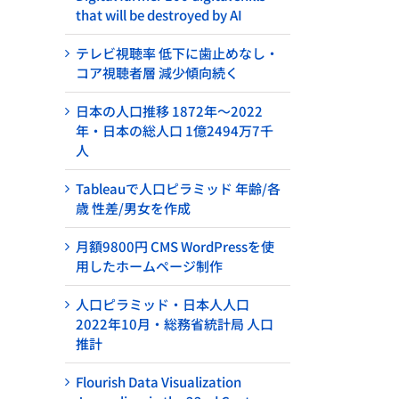
that will be destroyed by AI
テレビ視聴率 低下に歯止めなし・
コア視聴者層 減少傾向続く
日本の人口推移 1872年～2022
年・日本の総人口 1億2494万7千
人
Tableauで人口ピラミッド 年齢/各
歳 性差/男女を作成
月額9800円 CMS WordPressを使
用したホームページ制作
人口ピラミッド・日本人人口
2022年10月・総務省統計局 人口
推計
Flourish Data Visualization