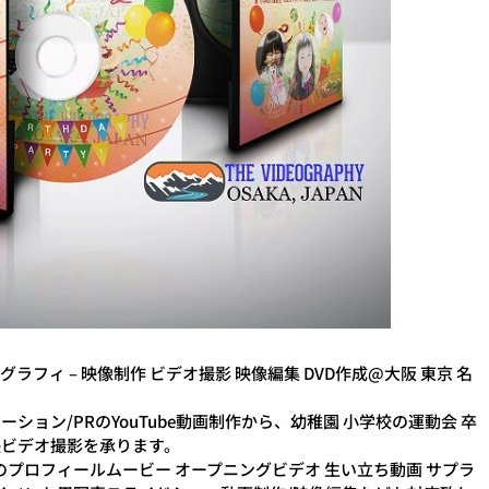
SIA ビデオグラフィ – 映像制作 ビデオ撮影 映像編集 DVD作成@大阪 東京 名
ーション/PRのYouTube動画制作から、幼稚園 小学校の運動会 卒
張ビデオ撮影を承ります。
)のプロフィールムービー オープニングビデオ 生い立ち動画 サプラ