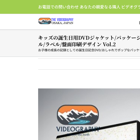
Skip
お電話での問い合わせ あなたの親愛なる隣人 ビデオグ
to
content
キッズの誕生日用DVDジャケット/パッケー
ル/ラベル/盤面印刷デザイン Vol.2
お子様の成長の記録としての誕生日記念DVD/おしゃれでポップなパッ
View
Larger
Image