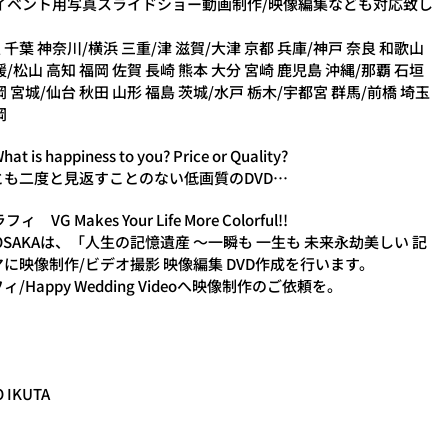
イベント用写真スライドショー動画制作/映像編集なども対応致し
葉 神奈川/横浜 三重/津 滋賀/大津 京都 兵庫/神戸 奈良 和歌山
媛/松山 高知 福岡 佐賀 長崎 熊本 大分 宮崎 鹿児島 沖縄/那覇 石垣
 宮城/仙台 秋田 山形 福島 茨城/水戸 栃木/宇都宮 群馬/前橋 埼玉
岡
 What is happiness to you? Price or Quality?
も二度と見返すことのない低画質のDVD…
VG Makes Your Life More Colorful!!
HY OSAKAは、「人生の記憶遺産 ～一瞬も 一生も 未来永劫美しい 記
映像制作/ビデオ撮影 映像編集 DVD作成を行います。
ppy Wedding Videoへ映像制作のご依頼を。
 IKUTA