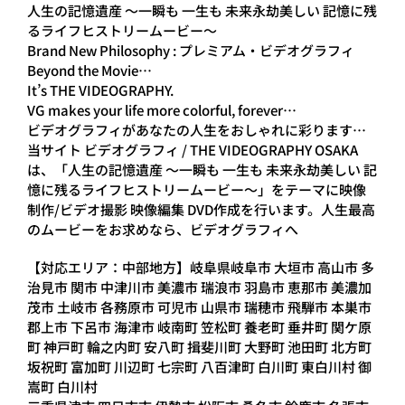
人生の記憶遺産 ～一瞬も 一生も 未来永劫美しい 記憶に残
るライフヒストリームービー～
Brand New Philosophy : プレミアム・ビデオグラフィ
Beyond the Movie…
It’s THE VIDEOGRAPHY.
VG makes your life more colorful, forever…
ビデオグラフィがあなたの人生をおしゃれに彩ります…
当サイト ビデオグラフィ / THE VIDEOGRAPHY OSAKA
は、「人生の記憶遺産 ～一瞬も 一生も 未来永劫美しい 記
憶に残るライフヒストリームービー～」をテーマに映像
制作/ビデオ撮影 映像編集 DVD作成を行います。人生最高
のムービーをお求めなら、ビデオグラフィへ
【対応エリア：中部地方】岐阜県岐阜市 大垣市 高山市 多
治見市 関市 中津川市 美濃市 瑞浪市 羽島市 恵那市 美濃加
茂市 土岐市 各務原市 可児市 山県市 瑞穂市 飛騨市 本巣市
郡上市 下呂市 海津市 岐南町 笠松町 養老町 垂井町 関ケ原
町 神戸町 輪之内町 安八町 揖斐川町 大野町 池田町 北方町
坂祝町 富加町 川辺町 七宗町 八百津町 白川町 東白川村 御
嵩町 白川村