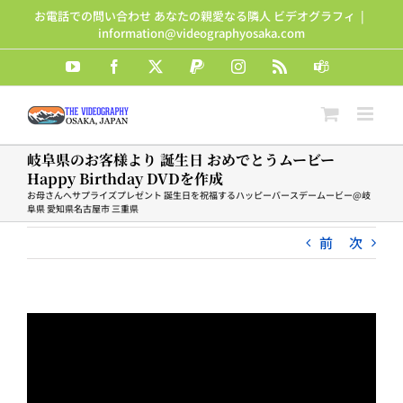
Skip
お電話での問い合わせ あなたの親愛なる隣人 ビデオグラフィ
|
to
information@videographyosaka.com
content
YouTube
Facebook
X
PayPal
Instagram
Rss
Teams
岐阜県のお客様より 誕生日 おめでとうムービー
Happy Birthday DVDを作成
お母さんへサプライズプレゼント 誕生日を祝福するハッピーバースデームービー@岐
阜県 愛知県名古屋市 三重県
前
次