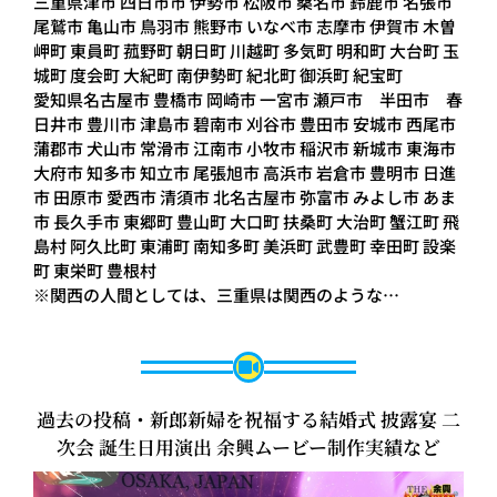
三重県津市 四日市市 伊勢市 松阪市 桑名市 鈴鹿市 名張市
尾鷲市 亀山市 鳥羽市 熊野市 いなべ市 志摩市 伊賀市 木曽
岬町 東員町 菰野町 朝日町 川越町 多気町 明和町 大台町 玉
城町 度会町 大紀町 南伊勢町 紀北町 御浜町 紀宝町
愛知県名古屋市 豊橋市 岡崎市 一宮市 瀬戸市 半田市 春
日井市 豊川市 津島市 碧南市 刈谷市 豊田市 安城市 西尾市
蒲郡市 犬山市 常滑市 江南市 小牧市 稲沢市 新城市 東海市
大府市 知多市 知立市 尾張旭市 高浜市 岩倉市 豊明市 日進
市 田原市 愛西市 清須市 北名古屋市 弥富市 みよし市 あま
市 長久手市 東郷町 豊山町 大口町 扶桑町 大治町 蟹江町 飛
島村 阿久比町 東浦町 南知多町 美浜町 武豊町 幸田町 設楽
町 東栄町 豊根村
※関西の人間としては、三重県は関西のような…
過去の投稿・新郎新婦を祝福する結婚式 披露宴 二
次会 誕生日用演出 余興ムービー制作実績など