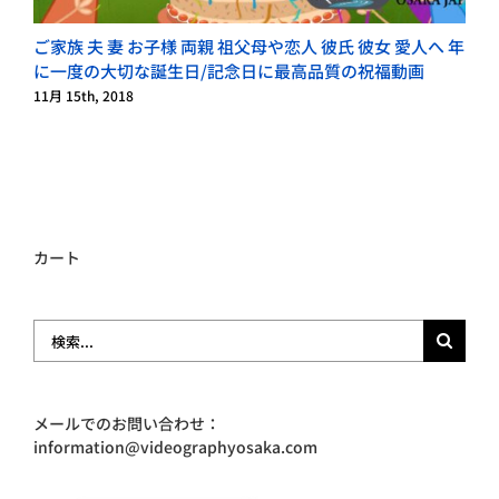
ご家族 夫 妻 お子様 両親 祖父母や恋人 彼氏 彼女 愛人へ 年
に一度の大切な誕生日/記念日に最高品質の祝福動画
11月 15th, 2018
8
カート
検
索
…
メールでのお問い合わせ：
information@videographyosaka.com