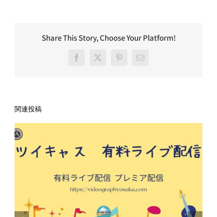
Share This Story, Choose Your Platform!
Facebook
X
Pinterest
電
子
メ
ー
ル
関連投稿