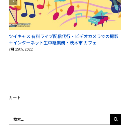
ツイキャス 有料ライブ配信代行・ビデオカメラでの撮影
＋インターネット生中継業務・茨木市 カフェ
7月 15th, 2022
7
カート
検
索
…