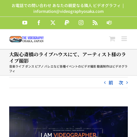
Skip
お電話での問い合わせ あなたの親愛なる隣人 ビデオグラフィ
|
to
information@videographyosaka.com
content
YouTube
Facebook
X
PayPal
Instagram
Rss
Teams
大阪心斎橋のライブハウスにて、アーティスト様のラ
イブ撮影
音楽ライブ ダンス ピアノ バレエなど各種イベントのビデオ撮影 動画制作はビデオグラ
フィ
前
次
View
Larger
Image