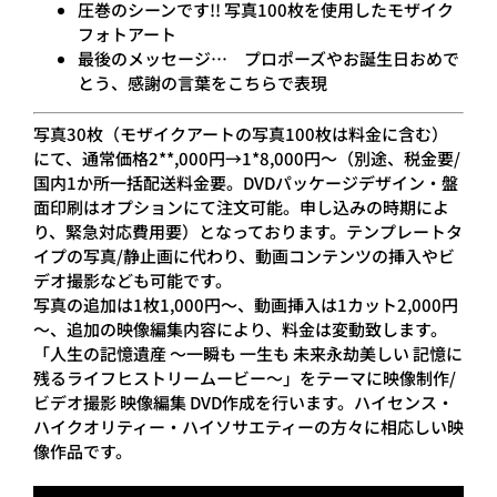
圧巻のシーンです!! 写真100枚を使用したモザイク
フォトアート
最後のメッセージ… プロポーズやお誕生日おめで
とう、感謝の言葉をこちらで表現
写真30枚（モザイクアートの写真100枚は料金に含む）
にて、通常価格2**,000円→1*8,000円～（別途、税金要/
国内1か所一括配送料金要。DVDパッケージデザイン・盤
面印刷はオプションにて注文可能。申し込みの時期によ
り、緊急対応費用要）となっております。テンプレートタ
イプの写真/静止画に代わり、動画コンテンツの挿入やビ
デオ撮影なども可能です。
写真の追加は1枚1,000円～、動画挿入は1カット2,000円
～、追加の映像編集内容により、料金は変動致します。
「人生の記憶遺産 ～一瞬も 一生も 未来永劫美しい 記憶に
残るライフヒストリームービー～」をテーマに映像制作/
ビデオ撮影 映像編集 DVD作成を行います。ハイセンス・
ハイクオリティー・ハイソサエティーの方々に相応しい映
像作品です。