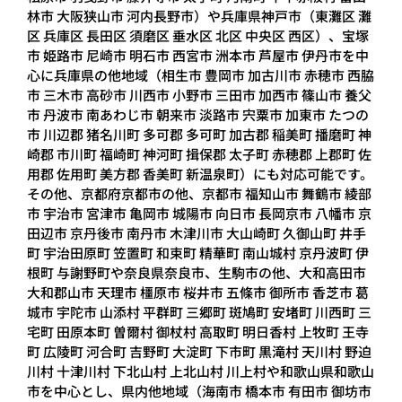
林市 大阪狭山市 河内長野市）や兵庫県神戸市（東灘区 灘
区 兵庫区 長田区 須磨区 垂水区 北区 中央区 西区）、宝塚
市 姫路市 尼崎市 明石市 西宮市 洲本市 芦屋市 伊丹市を中
心に兵庫県の他地域（相生市 豊岡市 加古川市 赤穂市 西脇
市 三木市 高砂市 川西市 小野市 三田市 加西市 篠山市 養父
市 丹波市 南あわじ市 朝来市 淡路市 宍粟市 加東市 たつの
市 川辺郡 猪名川町 多可郡 多可町 加古郡 稲美町 播磨町 神
崎郡 市川町 福崎町 神河町 揖保郡 太子町 赤穂郡 上郡町 佐
用郡 佐用町 美方郡 香美町 新温泉町）にも対応可能です。
その他、京都府京都市の他、京都市 福知山市 舞鶴市 綾部
市 宇治市 宮津市 亀岡市 城陽市 向日市 長岡京市 八幡市 京
田辺市 京丹後市 南丹市 木津川市 大山崎町 久御山町 井手
町 宇治田原町 笠置町 和束町 精華町 南山城村 京丹波町 伊
根町 与謝野町や奈良県奈良市、生駒市の他、大和高田市
大和郡山市 天理市 橿原市 桜井市 五條市 御所市 香芝市 葛
城市 宇陀市 山添村 平群町 三郷町 斑鳩町 安堵町 川西町 三
宅町 田原本町 曽爾村 御杖村 高取町 明日香村 上牧町 王寺
町 広陵町 河合町 吉野町 大淀町 下市町 黒滝村 天川村 野迫
川村 十津川村 下北山村 上北山村 川上村や和歌山県和歌山
市を中心とし、県内他地域（海南市 橋本市 有田市 御坊市