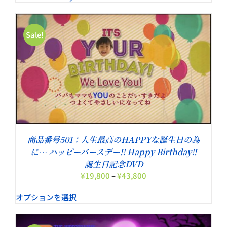
格
価
は
格
¥10,000
は
Sale!
で
¥3,000
し
で
た。
す。
商品番号501：人生最高のHAPPYな誕生日の為
に… ハッピーバースデー!! Happy Birthday!!
誕生日記念DVD
価
¥
19,800
–
¥
43,800
格
オプションを選択
帯:
¥19,800
–