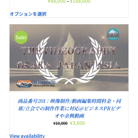
価
¥
98,000
–
¥
188,000
格
オプションを選択
帯:
¥98,000
–
¥188,000
Sale!
商品番号201：映像制作/動画編集時間料金・同
席/立会での制作作業に対応@ビジネスPRビデ
オや余興動画
元
現
¥
3,000
¥
10,000
の
在
View availability
価
の