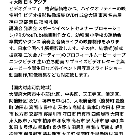
ィ大阪 日本 アジア
ビデオグラフィ – 格安低価格かつ、ハイクオリティーの映
像制作 ビデオ撮影 映像編集 DVD作成@大阪 東京 名古屋
神戸 京都 奈良 福岡 札幌
講演会 発表会 スポーツイベント セミナー プロモーショ
ン/PRのYouTube動画制作から、幼稚園 小学校の運動会
卒業式やダンス 演奏会 音楽ライブの映像制作を承りま
す。日本全国へ出張撮影致します。その他、結婚式(挙式
披露宴 二次会 パーティー)のプロフィールムービー オープ
ニングビデオ 生い立ち動画 サプライズビデオレター 余興
ムービーや誕生日など各イベント用写真スライドショー
動画制作/映像編集なども対応致します。
【国内対応可能地域】
大阪府大阪市中心部(北区、中央区、天王寺区、浪速区、
阿倍野区)及び、堺市を中心に、大阪府全域（能勢町 豊能
町 池田市 箕面市 豊中市 茨木市 高槻市 島本町 吹田市 摂津
市 枚方市 交野市 寝屋川市 守口市 門真市 四條畷市 大東市
東大阪市 八尾市 柏原市 和泉市 高石市 泉大津市 忠岡町 岸
和田市 貝塚市 熊取町 泉佐野市 田尻町 泉南市 阪南市 岬町
松原市 羽曳野市 藤井寺市 太子町 河南町 千早赤阪村 富田