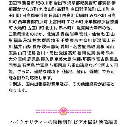
田辺市 新宮市 紀の川市 岩出市 海草郡紀美野町 那賀郡 伊
都郡かつらぎ町 九度山町 高野町 有田郡湯浅町 広川町 有
田川町 日高郡美浜町 日高町 由良町 印南町 みなべ町 日高
川町 西牟婁郡白浜町 上富田町 すさみ町 東牟婁郡那智勝浦
町 太地町 古座川町 北山村 串本町） 滋賀県大津市の他、
三重県津市のほか、北海道 青森 岩手 宮城・仙台 秋田 山
形 福島 茨城 栃木 群馬 埼玉 千葉 東京 神奈川 新潟 富山 石
川 福井 山梨 長野 岐阜 静岡 愛知・名古屋 鳥取 島根 岡山
広島 山口 徳島 香川・高松 愛媛 高知 福岡 佐賀 長崎 熊本
大分 宮崎 鹿児島 屋久島 奄美大島 沖縄/那覇市 宮古島 黒島
西表島 石垣島 竹富島 与那国島 八重山諸島など全国まで可
能。さらに、過酷な環境下（極地、登山、僻地）でも可
能な限り対応致します。
※別途、国内出張撮影費用及び、その他諸経費が必要と
なります。
ハイクオリティーの映像制作 ビデオ撮影 映像編集